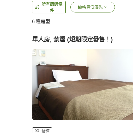
所有篩選條
價格最低優先
件
6
種房型
單人房, 禁煙 (短期限定發售！)
禁煙