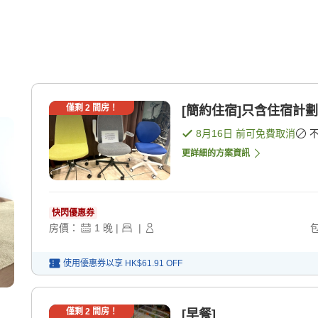
僅剩
2
間房！
[簡約住宿]只含住宿計劃 
8月16日
前可免費取消
更詳細的方案資訊
快閃優惠券
房價：
1
晚
|
|
使用優惠券以享
HK$61.91
OFF
僅剩
2
間房！
[早餐]