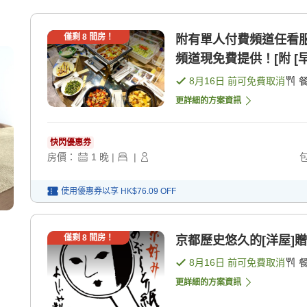
僅剩
8
間房！
附有單人付費頻道任看服
頻道現免費提供！[附 [早
8月16日
前可免費取消
更詳細的方案資訊
快閃優惠券
房價：
1
晚
|
|
使用優惠券以享
HK$76.09
OFF
僅剩
8
間房！
京都歷史悠久的[洋屋]贈
8月16日
前可免費取消
更詳細的方案資訊