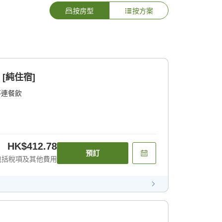
按房型
按方案
[純住宿]
不連餐飲
HK$412.78
預訂
包括稅項及其他費用