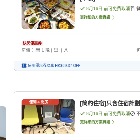
8月16日
前可免費取消
更詳細的方案資訊
快閃優惠券
房價：
1
晚
|
|
使用優惠券以享
HK$69.37
OFF
僅剩
4
間房！
[簡約住宿]只含住宿計劃 
8月16日
前可免費取消
更詳細的方案資訊