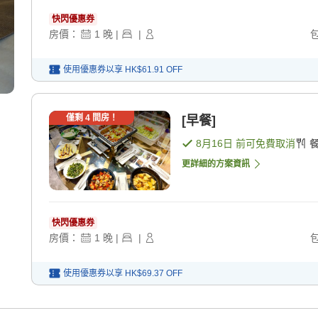
快閃優惠券
房價：
1
晚
|
|
使用優惠券以享
HK$61.91
OFF
僅剩
4
間房！
[早餐]
8月16日
前可免費取消
更詳細的方案資訊
快閃優惠券
房價：
1
晚
|
|
使用優惠券以享
HK$69.37
OFF