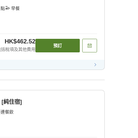
餐點
早餐
HK$462.52
預訂
包括稅項及其他費用
[純住宿]
不連餐飲