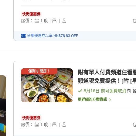
快閃優惠券
房價：
1
晚
|
|
使用優惠券以享
HK$76.83
OFF
僅剩
8
間房！
附有單人付費頻道任看服
頻道現免費提供！[附 [早
8月16日
前可免費取消
更詳細的方案資訊
快閃優惠券
房價：
1
晚
|
|