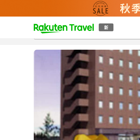
t
新
概覽
房間及住宿方案
評價
設施
o
p
P
a
g
e
_
s
e
a
r
c
h