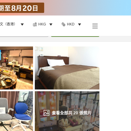
文（香港）
HKG
HKD
找客房
•
1
間房
重新搜尋
查看全部共
20
張照片