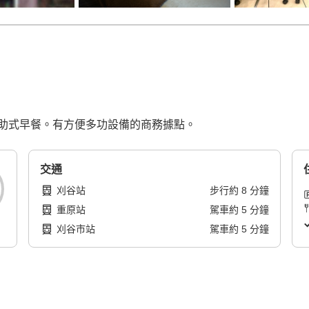
助式早餐。有方便多功設備的商務據點。
交通
刈谷站
步行
約
8
分鐘
重原站
駕車
約
5
分鐘
刈谷市站
駕車
約
5
分鐘