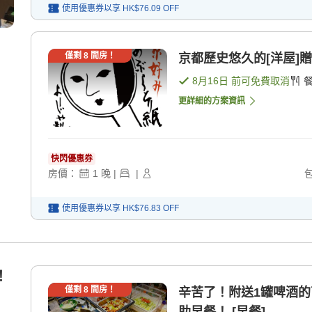
使用優惠券以享
HK$76.09
OFF
僅剩
8
間房！
京都歷史悠久的[洋屋]贈
8月16日
前可免費取消
更詳細的方案資訊
快閃優惠券
房價：
1
晚
|
|
使用優惠券以享
HK$76.83
OFF
！
僅剩
8
間房！
辛苦了！附送1罐啤酒