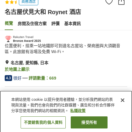
商務酒店
名古屋伏見大和 Roynet 酒店
概覽
房間及住宿方案
評價
基本資訊
位置便利，搭乘一站地鐵即可到達名古屋站、榮商圈與大須觀音
區。此旅館有浴場及免費 Wi-Fi。
名古屋, 愛知縣, 日本
於地圖上顯示
很好
評語數量：
669
4.3
住宿設施
本網站使用 cookie 以提升使用者體驗，並分析我們網站的表
Wi-Fi
步行 5 分鐘可到車站
現與流量。我們也會向我們的社群媒體、廣告和分析合作夥伴
自動販賣機
收費洗衣房
分享您使用我們網站的相關資訊。
私隱政策
不要銷售我的個人資料
接受所有
找客房
主頁
日本
愛知縣
名古屋
名古屋伏見大和 Roynet 酒店