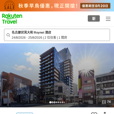
to
top
page
新
名古屋伏見大和 Roynet 酒店
24/8/2026
-
25/8/2026
|
2 位住客
|
1 間房
74