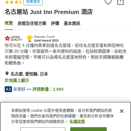
商務酒店
名古屋站 Just Inn Premium 酒店
概覽
房間及住宿方案
評價
基本資訊
你可以在 5 分鐘內乘車到達名古屋城，前往名古屋巨蛋和熱田神社
只需 20 分鐘。住宿提供一系列便利的設施，包括枕頭選擇、自助洗
衣和電腦空間。早餐可以品嚐名古屋當地特色，例如天婦羅蝦飯糰
和鰻魚飯。
名古屋, 愛知縣, 日本
於地圖上顯示
非常好
評語數量：
2,083
4.3
住宿設施
本網站使用 cookie 以提升使用者體驗，並分析我們網站的表
停車場
水療/美容院
現與流量。我們也會向我們的社群媒體、廣告和分析合作夥伴
餐廳
自動販賣機
分享您使用我們網站的相關資訊。
私隱政策