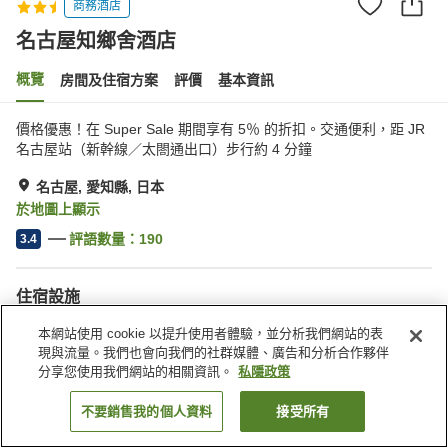
商務酒店
名古屋知鄉舍酒店
概覽
房間及住宿方案
評價
基本資訊
價格優惠！在 Super Sale 期間享有 5％ 的折扣。交通便利，距 JR
名古屋站（新幹線／太閤通出口）步行約 4 分鐘
名古屋, 愛知縣, 日本
於地圖上顯示
評語數量：
190
3.4
住宿設施
停車場
水療/美容院
本網站使用 cookie 以提升使用者體驗，並分析我們網站的表
餐廳
自動販賣機
現與流量。我們也會向我們的社群媒體、廣告和分析合作夥伴
分享您使用我們網站的相關資訊。
私隱政策
主頁
日本
愛知縣
名古屋
名古屋知鄉舍酒店
不要銷售我的個人資料
接受所有
找客房