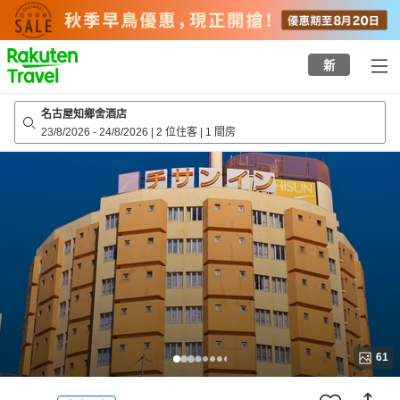
to
top
page
新
名古屋知鄉舍酒店
23/8/2026
-
24/8/2026
|
2 位住客
|
1 間房
61