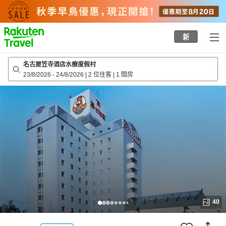
to
top
page
新
名古屋笠寺酒店水療度假村
23/8/2026
-
24/8/2026
|
2 位住客
|
1 間房
40