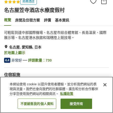
商務酒店
名古屋笠寺酒店水療度假村
概覽
房間及住宿方案
評價
基本資訊
可輕鬆到達中部國際機場、名古屋市綜合體育館、長島溫泉、國際
展示場、名古屋港水族館和瑞穗陸上競技場。
名古屋, 愛知縣, 日本
於地圖上顯示
非常好
評語數量：
730
4.4
住宿設施
停車場
按摩浴缸
本網站使用 cookie 以提升使用者體驗，並分析我們網站的表
桑拿
健身室/健身中心
現與流量。我們也會向我們的社群媒體、廣告和分析合作夥伴
分享您使用我們網站的相關資訊。
私隱政策
主頁
日本
愛知縣
名古屋
名古屋笠寺酒店水療度假村
不要銷售我的個人資料
接受所有
找客房