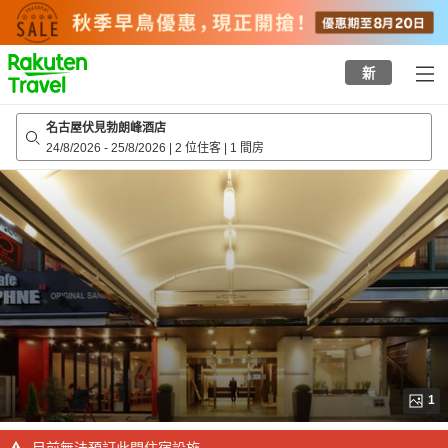
to
top
page
新
名古屋伏見勃朗峰酒店
24/8/2026
-
25/8/2026
|
2 位住客
|
1 間房
1
目前無法預訂此間住宿設施