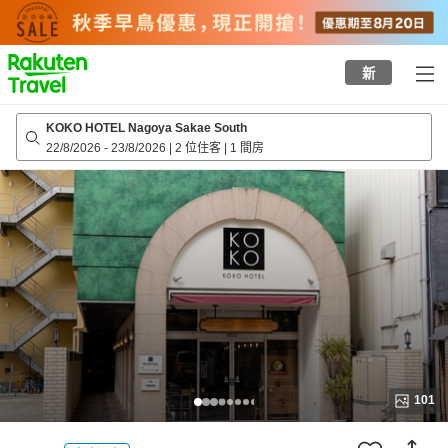
to
top
page
新
KOKO HOTEL Nagoya Sakae South
22/8/2026
-
23/8/2026
|
2 位住客
|
1 間房
101