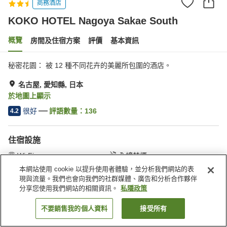
商務酒店
KOKO HOTEL Nagoya Sakae South
概覽
房間及住宿方案
評價
基本資訊
秘密花園： 被 12 種不同花卉的美麗所包圍的酒店。
名古屋, 愛知縣, 日本
於地圖上顯示
很好
評語數量：
136
4.2
住宿設施
Wi-Fi
全幢禁煙
自動販賣機
公眾地方設有閉路電視
本網站使用 cookie 以提升使用者體驗，並分析我們網站的表
現與流量。我們也會向我們的社群媒體、廣告和分析合作夥伴
分享您使用我們網站的相關資訊。
私隱政策
主頁
日本
愛知縣
名古屋
Koko Hotel 名古屋榮南
不要銷售我的個人資料
接受所有
找客房