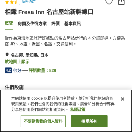
商務酒店
相鐵 Fresa Inn 名古屋站新幹線口
概覽
房間及住宿方案
評價
基本資訊
從作為東海地區旅行好據點的名古屋站步行約 4 分鐘即達。方便乘
搭 JR、地鐵、近鐵、名鐵，交通便利。
名古屋, 愛知縣, 日本
於地圖上顯示
很好
評語數量：
826
4.2
住宿設施
水療/美容院
自動販賣機
本網站使用 cookie 以提升使用者體驗，並分析我們網站的表
收費洗衣房
送遞服務
現與流量。我們也會向我們的社群媒體、廣告和分析合作夥伴
分享您使用我們網站的相關資訊。
私隱政策
主頁
日本
愛知縣
名古屋
相鐵 Fresa Inn 名古屋站新幹線口
不要銷售我的個人資料
接受所有
找客房