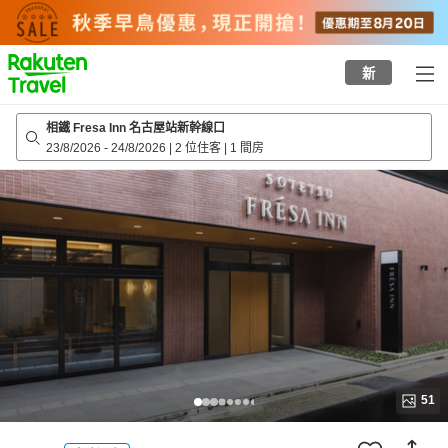
to
top
page
新
相鐵 Fresa Inn 名古屋站新幹線口
23/8/2026
-
24/8/2026
|
2 位住客
|
1 間房
51