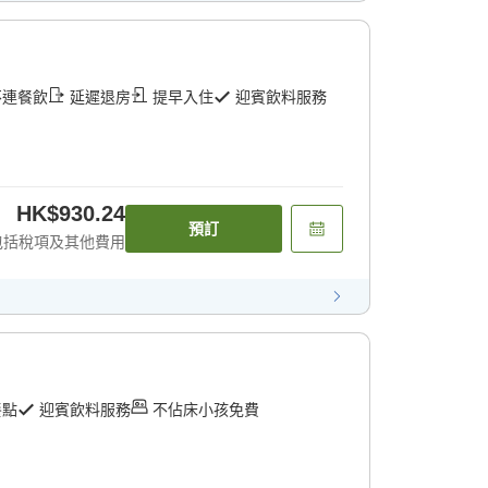
不連餐飲
延遲退房
提早入住
迎賓飲料服務
HK$930.24
預訂
包括稅項及其他費用
餐點
迎賓飲料服務
不佔床小孩免費