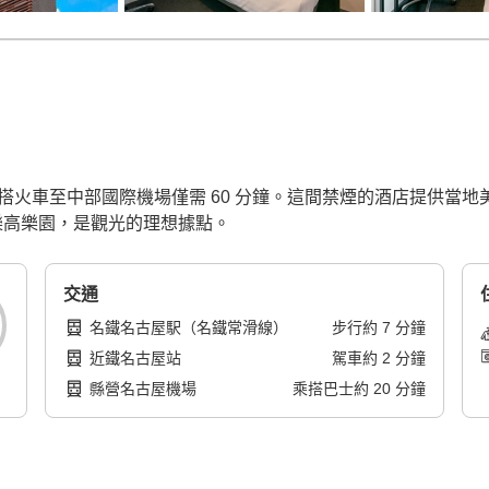
搭火車至中部國際機場僅需 60 分鐘。這間禁煙的酒店提供當地
可抵達樂高樂園，是觀光的理想據點。
交通
名鐵名古屋駅（名鐵常滑線）
步行
約
7
分鐘
近鐵名古屋站
駕車
約
2
分鐘
縣營名古屋機場
乘搭巴士
約
20
分鐘