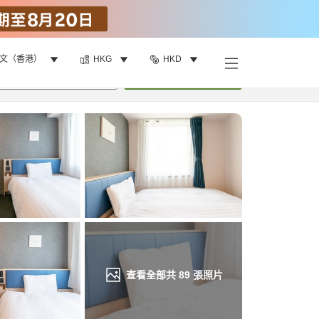
文（香港）
HKG
HKD
找客房
•
1
間房
重新搜尋
查看全部共
89
張照片