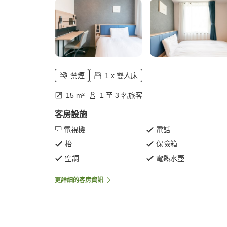
禁煙
1 x 雙人床
15 m²
1 至 3 名旅客
客房設施
電視機
電話
枱
保險箱
空調
電熱水壺
更詳細的客房資訊