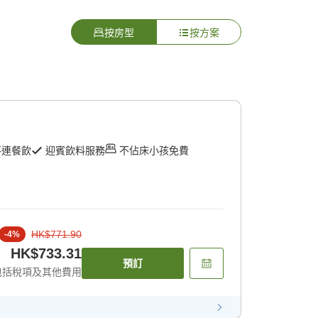
按房型
按方案
不連餐飲
迎賓飲料服務
不佔床小孩免費
HK$771.90
-
4
%
HK$733.31
預訂
包括稅項及其他費用