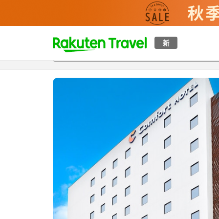
t
新
概覽
房間及住宿方案
評價
設施
o
p
P
a
g
e
_
s
e
a
r
c
h