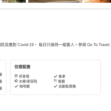
。為預防及應對 Covid-19， 每日只接待一組客人。參與 Go To 
住宿設施
鐘
停車場
桑拿
鐘
水療/美容院
餐廳
咖啡廳
自動販賣機
鐘