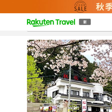
t
新
概覽
房間及住宿方案
評價
設施
o
p
P
a
g
e
_
s
e
a
r
c
h