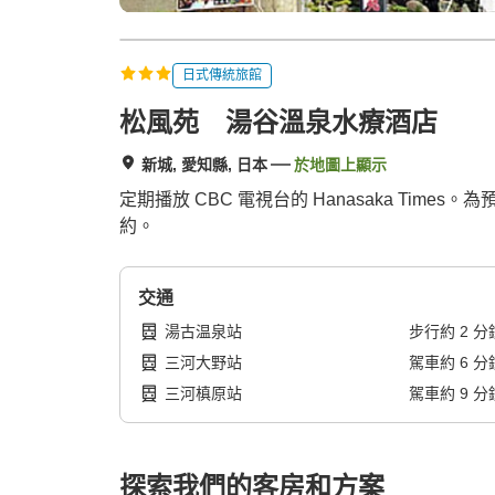
日式傳統旅館
松風苑 湯谷溫泉水療酒店
新城, 愛知縣, 日本
於地圖上顯示
定期播放 CBC 電視台的 Hanasaka Times
約。
交通
湯古温泉站
步行
約
2
分
三河大野站
駕車
約
6
分
三河槙原站
駕車
約
9
分
探索我們的客房和方案