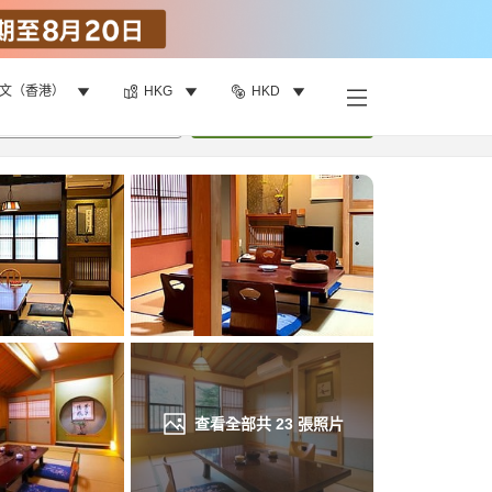
文（香港）
HKG
HKD
找客房
•
1
間房
重新搜尋
查看全部共
23
張照片