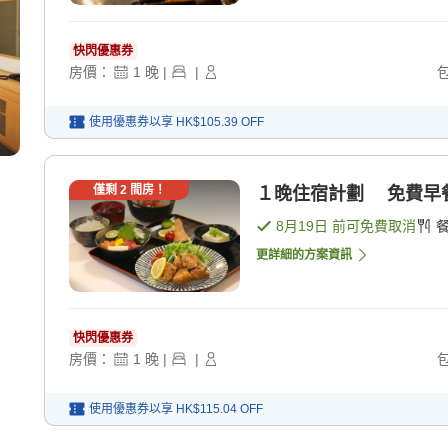
快閃優惠券
房價：
1
晚
|
|
使用優惠券以享
HK$105.39
OFF
僅剩
2
間房！
１晚住宿計劃 免費早餐・
8月19日
前可免費取消
更詳細的方案資訊
快閃優惠券
房價：
1
晚
|
|
使用優惠券以享
HK$115.04
OFF