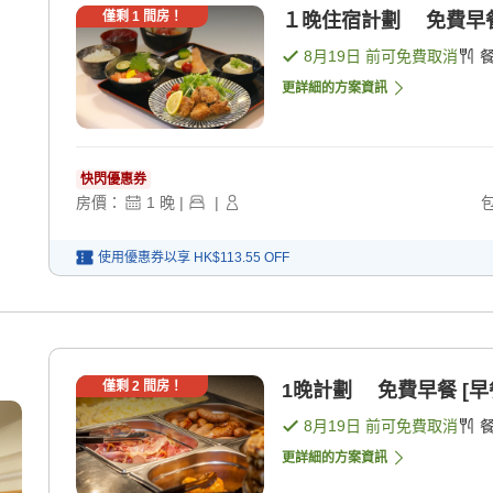
僅剩
1
間房！
１晚住宿計劃 免費早餐・
8月19日
前可免費取消
更詳細的方案資訊
快閃優惠券
房價：
1
晚
|
|
使用優惠券以享
HK$113.55
OFF
僅剩
2
間房！
1晚計劃 免費早餐 [早
8月19日
前可免費取消
更詳細的方案資訊