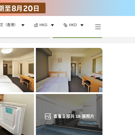
文（香港）
HKG
HKD
找客房
•
1
間房
重新搜尋
查看全部共
18
張照片