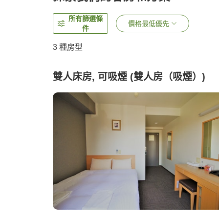
所有篩選條
價格最低優先
件
3
種房型
雙人床房, 可吸煙 (雙人房（吸煙）)