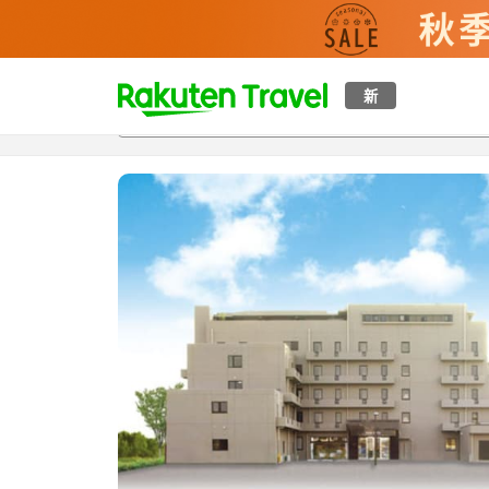
t
新
概覽
房間及住宿方案
評價
設施
o
p
P
a
g
e
_
s
e
a
r
c
h