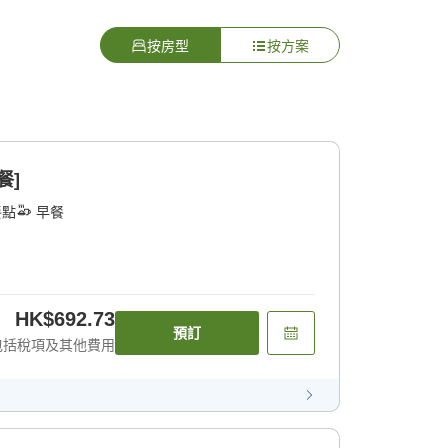
按房型
按方案
餐]
餐點
早餐
HK$692.73
預訂
包括稅項及其他費用