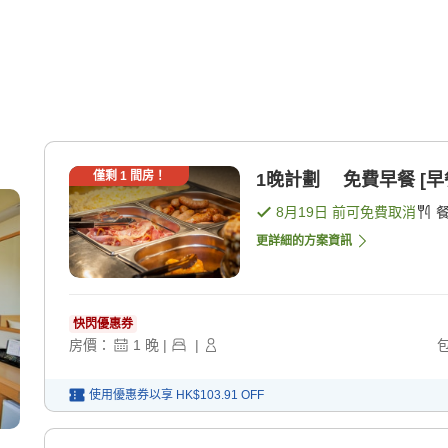
僅剩
1
間房！
1晚計劃 免費早餐 [早
8月19日
前可免費取消
更詳細的方案資訊
快閃優惠券
房價：
1
晚
|
|
使用優惠券以享
HK$103.91
OFF