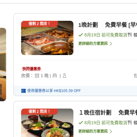
僅剩
2
間房！
1晚計劃 免費早餐 [早
8月19日
前可免費取消
更詳細的方案資訊
快閃優惠券
房價：
1
晚
|
|
使用優惠券以享
HK$105.39
OFF
僅剩
2
間房！
１晚住宿計劃 免費早餐・
8月19日
前可免費取消
更詳細的方案資訊