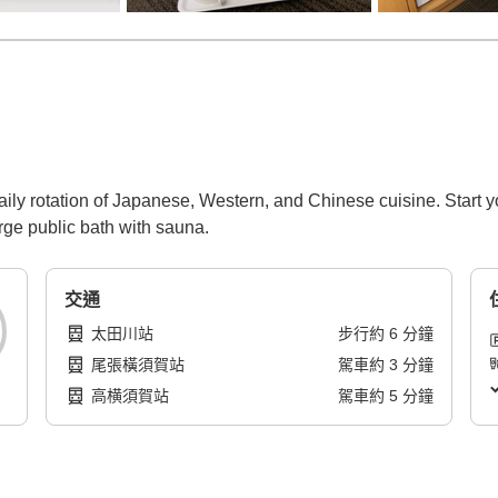
aily rotation of Japanese, Western, and Chinese cuisine. Start yo
arge public bath with sauna.
交通
太田川站
步行
約
6
分鐘
尾張橫須賀站
駕車
約
3
分鐘
高横須賀站
駕車
約
5
分鐘