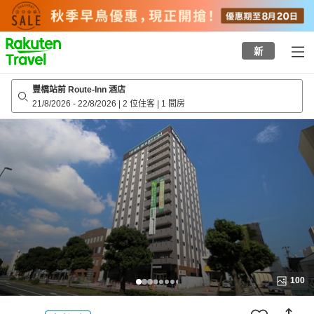
to
top
page
新
豐橋站前 Route-Inn 酒店
21/8/2026
-
22/8/2026
|
2 位住客
|
1 間房
100