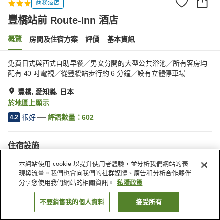
商務酒店
豐橋站前 Route-Inn 酒店
概覽
房間及住宿方案
評價
基本資訊
免費日式與西式自助早餐／男女分開的大型公共浴池／所有客房均
配有 40 吋電視／從豐橋站步行約 6 分鐘／設有立體停車場
豐橋, 愛知縣, 日本
於地圖上顯示
很好
評語數量：
602
4.2
住宿設施
停車場
水療/美容院
本網站使用 cookie 以提升使用者體驗，並分析我們網站的表
餐廳
自動販賣機
現與流量。我們也會向我們的社群媒體、廣告和分析合作夥伴
分享您使用我們網站的相關資訊。
私隱政策
主頁
日本
愛知縣
豐橋
豐橋站前 Route-Inn 酒店
不要銷售我的個人資料
接受所有
找客房