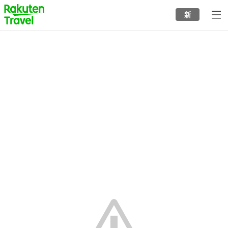
to
新
top
page