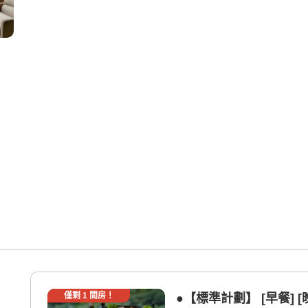
僅剩
1
間房！
●【標準計劃】 [早餐] [