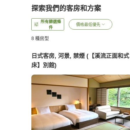
探索我們的客房和方案
所有篩選條
價格最低優先
件
8
種房型
日式客房, 河景, 禁煙 (【溪流正面和式
床】別館)