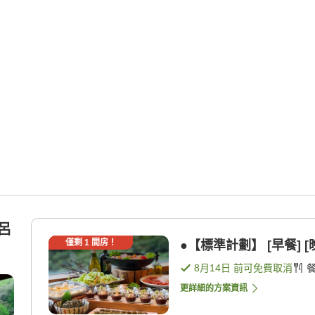
風呂
僅剩
1
間房！
●【標準計劃】 [早餐] [
8月14日
前可免費取消
更詳細的方案資訊