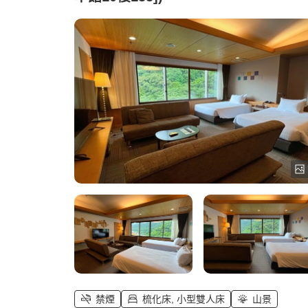
禁煙
梳化床, 小型雙人床
山景