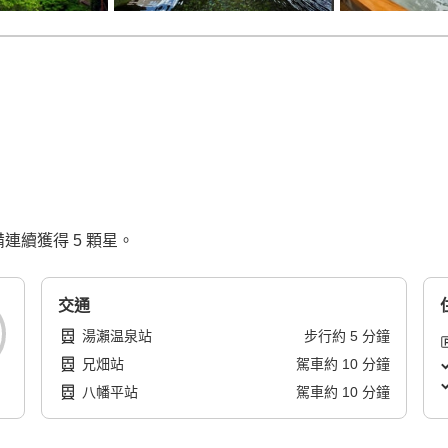
備連續獲得 5 顆星。
交通
湯瀨温泉站
步行
約
5
分鐘
兄畑站
駕車
約
10
分鐘
八幡平站
駕車
約
10
分鐘