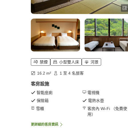
禁煙
小型雙人床
河景
16.2 m²
1 至 4 名旅客
客房設施
智能座廁
電視機
保險箱
電熱水壺
雪櫃
客房內 Wi-Fi （免費使
用）
更詳細的客房資訊