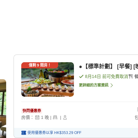
僅剩
9
間房！
●【標準計劃】 [早餐] [
8月14日
前可免費取消
更詳細的方案資訊
快閃優惠券
房價：
1
晚
|
|
使用優惠券以享
HK$353.29
OFF