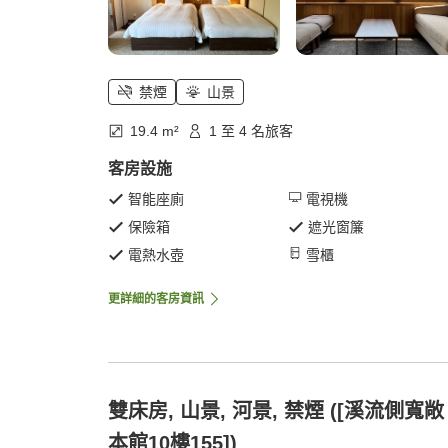
禁煙
山景
19.4 m²
1 至 4 名旅客
客房設施
智能座廁
電視機
保險箱
遮光窗簾
電熱水壺
雪櫃
更詳細的客房資訊
雙床房, 山景, 河景, 禁煙 ([溪流側寬敞
本館10樓155])