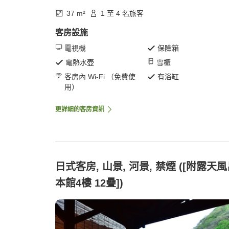
37 m²
1 至 4 名旅客
客房設施
電視機
保險箱
電熱水壺
雪櫃
客房內 Wi-Fi （免費使
有浴缸
用）
更詳細的客房資訊
日式客房, 山景, 河景, 禁煙 ([附露天
本館4樓 12疊])