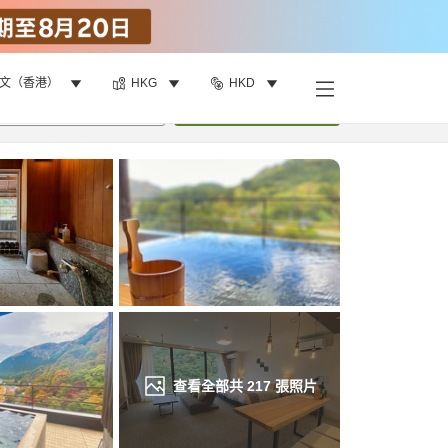
文（香港）
HKG
HKD
找客房
•
1
間房
重新搜尋
查看全部共
217
張照片