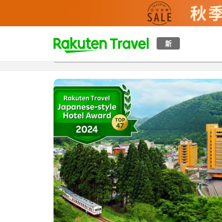
t
新
概覽
房間及住宿方案
評價
特色
設施
o
p
P
a
g
e
_
s
e
a
r
c
h