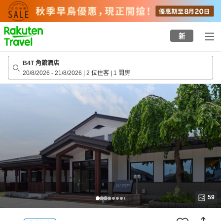
to
top
page
新
B4T 角館酒店
20/8/2026
-
21/8/2026
|
2 位住客
|
1 間房
59