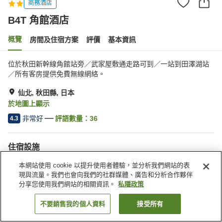
商務酒店
B4T 角館酒店
概覽
房間及住宿方案
評價
基本資訊
位於秋田新幹線角館站旁／武家屋敷通走路可到／一站到田澤湖站
／所有客房提供免費無線網絡。
仙北, 秋田縣, 日本
於地圖上顯示
非常好
評語數量：
36
4.3
住宿設施
停車場
餐廳
本網站使用 cookie 以提升使用者體驗，並分析我們網站的表
自動販賣機
多功能室
現與流量。我們也會向我們的社群媒體、廣告和分析合作夥伴
分享您使用我們網站的相關資訊。
私隱政策
主頁
日本
秋田縣
仙北
B4T 角館酒店
不要銷售我的個人資料
接受所有
找客房