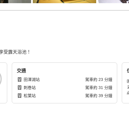
享受露天浴池！
交通
田澤湖站
駕車
約
23
分鐘
刺巻站
駕車
約
31
分鐘
松葉站
駕車
約
39
分鐘