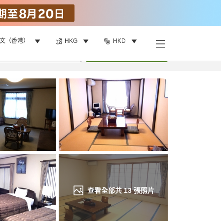
文（香港）
HKG
HKD
找客房
•
1
間房
重新搜尋
查看全部共
13
張照片