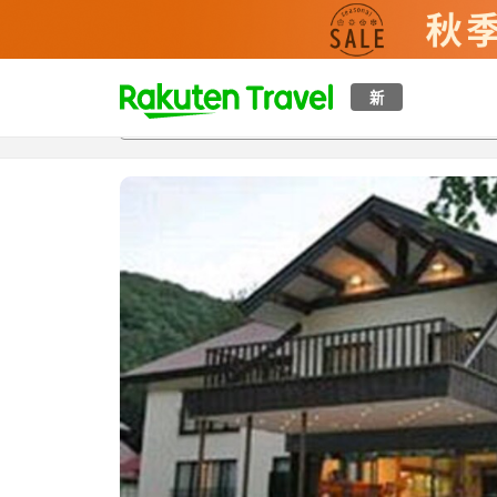
t
新
概覽
房間及住宿方案
評價
設施
o
p
P
a
g
e
_
s
e
a
r
c
h