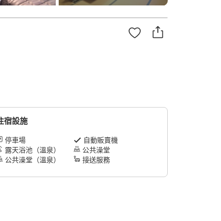
住宿設施
停車場
自動販賣機
露天浴池（溫泉）
公共澡堂
公共澡堂（溫泉）
接送服務