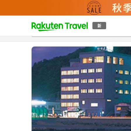
t
新
概覽
房間及住宿方案
評價
特色
設施
o
p
P
a
g
e
_
s
e
a
r
c
h