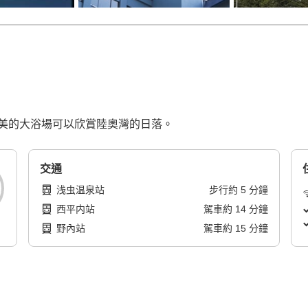
美的大浴場可以欣賞陸奧灣的日落。
交通
浅虫温泉站
步行
約
5
分鐘
西平内站
駕車
約
14
分鐘
野內站
駕車
約
15
分鐘