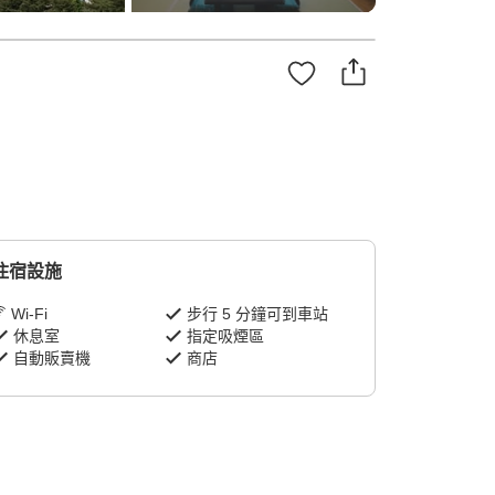
住宿設施
Wi-Fi
步行 5 分鐘可到車站
休息室
指定吸煙區
自動販賣機
商店