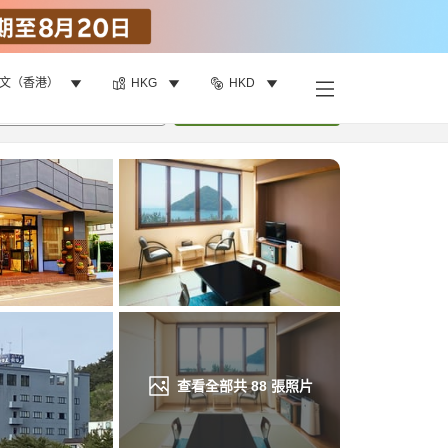
文（香港）
HKG
HKD
找客房
•
1
間房
重新搜尋
查看全部共
88
張照片