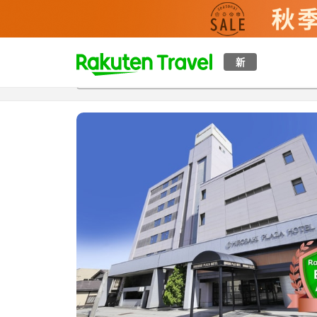
t
新
概覽
房間及住宿方案
評價
特色
設施
o
p
P
a
g
e
_
s
e
a
r
c
h