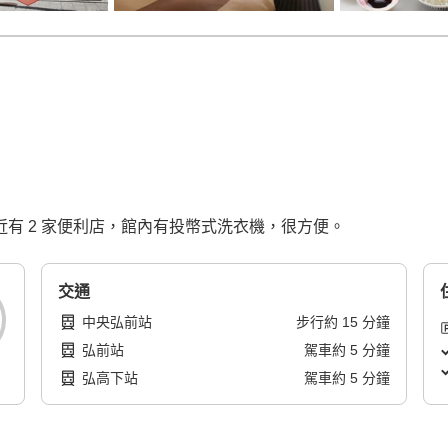
完成。附近有 2 家便利店，館內有投幣式洗衣機，很方便。
交通
中央弘前站
步行
約
15
分鐘
弘前站
駕車
約
5
分鐘
弘高下站
駕車
約
5
分鐘