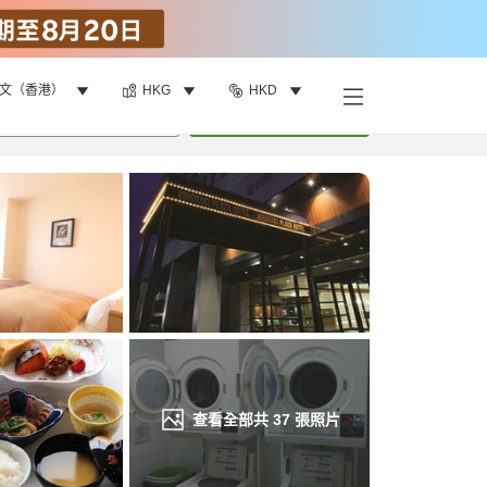
文（香港）
HKG
HKD
找客房
•
1
間房
重新搜尋
查看全部共
37
張照片