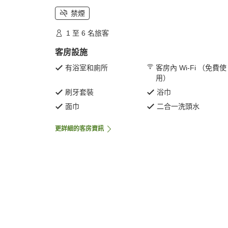
禁煙
1 至 6 名旅客
客房設施
有浴室和廁所
客房內 Wi-Fi （免費使
用）
刷牙套裝
浴巾
面巾
二合一洗頭水
更詳細的客房資訊