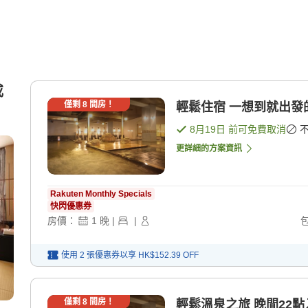
或
僅剩
8
間房！
輕鬆住宿 一想到就出發
8月19日
前可免費取消
更詳細的方案資訊
Rakuten Monthly Specials
快閃優惠券
房價：
1
晚
|
|
使用 2 張優惠券以享
HK$152.39
OFF
僅剩
8
間房！