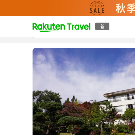
t
新
概覽
房間及住宿方案
評價
設施
o
p
P
a
g
e
_
s
e
a
r
c
h