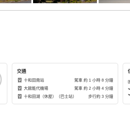
交通
十和田南站
駕車
約
1
小時
8
分鐘
大館能代機場
駕車
約
2
小時
4
分鐘
十和田湖（休屋）（巴士站）
步行
約
3
分鐘