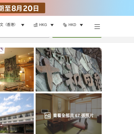
文（香港）
HKG
HKD
找客房
•
1
間房
重新搜尋
查看全部共
67
張照片