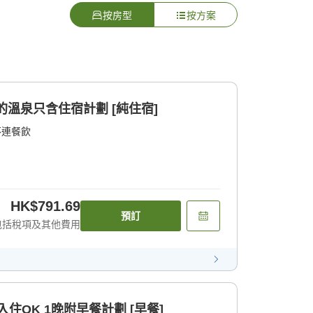
按房型
按方案
的溫泉只含住宿計劃 [純住宿]
不連餐飲
HK$791.69
預訂
包括稅項及其他費用
輕鬆溫泉之旅 晚間22點入住OK 1晚附早餐計劃 [早餐]