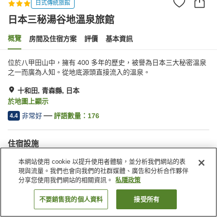
日式傳統旅館
日本三秘湯谷地溫泉旅館
概覽
房間及住宿方案
評價
基本資訊
位於八甲田山中，擁有 400 多年的歷史，被譽為日本三大秘密溫泉
之一而廣為人知。從地底源頭直接流入的溫泉。
十和田, 青森縣, 日本
於地圖上顯示
非常好
評語數量：
176
4.4
住宿設施
停車場
餐廳
本網站使用 cookie 以提升使用者體驗，並分析我們網站的表
自動販賣機
商店
現與流量。我們也會向我們的社群媒體、廣告和分析合作夥伴
分享您使用我們網站的相關資訊。
私隱政策
主頁
日本
青森縣
十和田
日本三秘湯谷地溫泉旅館
不要銷售我的個人資料
接受所有
找客房