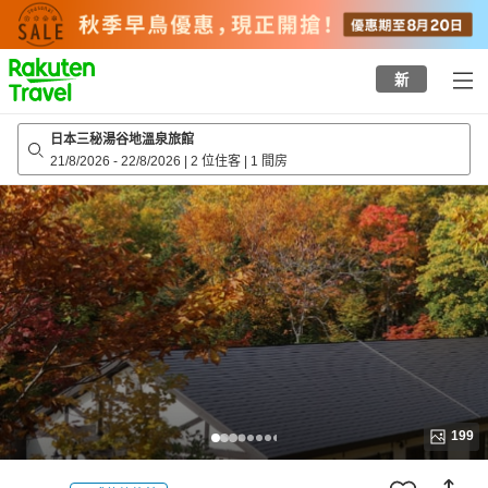
to
top
page
新
日本三秘湯谷地溫泉旅館
21/8/2026
-
22/8/2026
|
2 位住客
|
1 間房
199