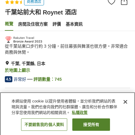
商務酒店
千葉站前大和 Roynet 酒店
概覽
房間及住宿方案
評價
基本資訊
從千葉站東口步行約 3 分鐘，前往幕張與舞濱也很方便。非常適合
商務與休閒。
千葉, 千葉縣, 日本
於地圖上顯示
非常好
評語數量：
745
4.5
住宿設施
本網站使用 cookie 以提升使用者體驗，並分析我們網站的表
Wi-Fi
停車場
現與流量。我們也會向我們的社群媒體、廣告和分析合作夥伴
步行 5 分鐘可到車站
餐廳
分享您使用我們網站的相關資訊。
私隱政策
不要銷售我的個人資料
接受所有
找客房
主頁
日本
千葉縣
千葉
千葉站前大和 Roynet 酒店