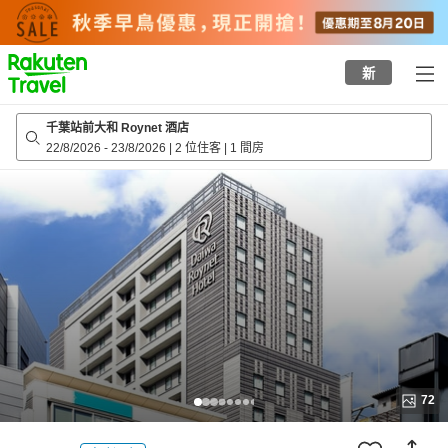
to
top
page
新
千葉站前大和 Roynet 酒店
22/8/2026
-
23/8/2026
|
2 位住客
|
1 間房
72