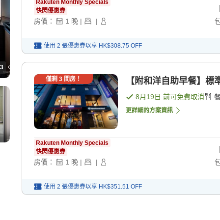
Rakuten Monthly Specials
快閃優惠券
房價：
1
晚
|
|
使用 2 張優惠券以享
HK$308.75
OFF
3
僅剩
3
間房！
【附和洋自助早餐】標準
8月19日
前可免費取消
更詳細的方案資訊
Rakuten Monthly Specials
快閃優惠券
房價：
1
晚
|
|
使用 2 張優惠券以享
HK$351.51
OFF