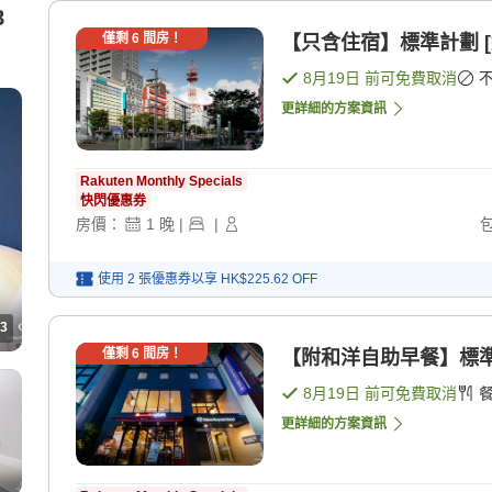
8
僅剩
6
間房！
【只含住宿】標準計劃 [
8月19日
前可免費取消
更詳細的方案資訊
Rakuten Monthly Specials
快閃優惠券
房價：
1
晚
|
|
使用 2 張優惠券以享
HK$225.62
OFF
3
僅剩
6
間房！
【附和洋自助早餐】標準
8月19日
前可免費取消
更詳細的方案資訊