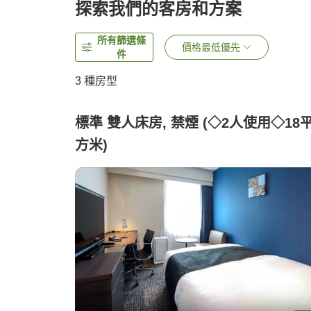
探索我們的客房和方案
所有篩選條
價格最低優先
件
3
種房型
標準 雙人床房, 禁煙 (◇2人使用◇18
方米)