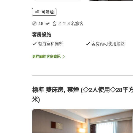
可吸煙
18 m²
2 至 3 名旅客
客房設施
有浴室和廁所
客房內可使用網絡
更詳細的客房資訊
標準 雙床房, 禁煙 (◇2人使用◇28平
米)