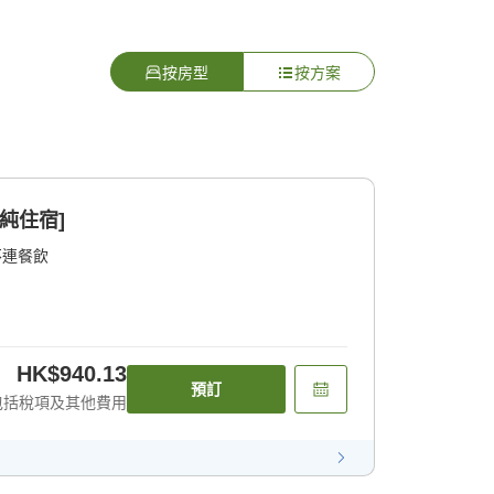
按房型
按方案
純住宿]
不連餐飲
HK$940.13
預訂
包括稅項及其他費用