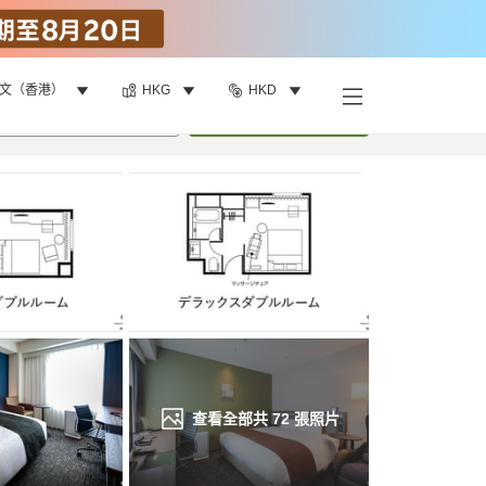
文（香港）
HKG
HKD
找客房
•
1
間房
重新搜尋
查看全部共
72
張照片