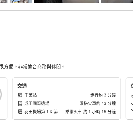
也很方便。非常適合商務與休閒。
交通
千葉站
步行
約
3
分鐘
成田國際機場
乘搭火車
約
43
分鐘
羽田機場第 1 & 第 2
乘搭火車
約
1
小時
15
分鐘
航廈站