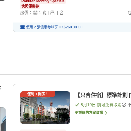
Rakuten Monthly Specials
快閃優惠券
房價：
1
晚
|
|
使用 2 張優惠券以享
HK$268.38
OFF
方
僅剩
3
間房！
【只含住宿】標準計劃 [
8月19日
前可免費取消
更詳細的方案資訊