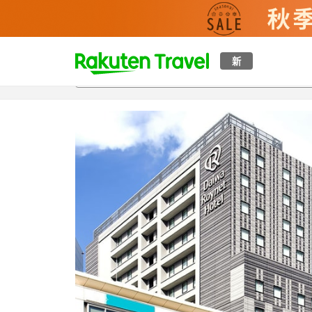
t
新
概覽
房間及住宿方案
評價
設施
o
p
P
a
g
e
_
s
e
a
r
c
h