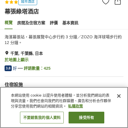
城市酒店
幕張綠塔酒店
概覽
房間及住宿方案
評價
基本資訊
海濱幕張站，幕張展覽中心步行約 3 分鐘／ZOZO 海洋球場步行約
12 分鐘。
千葉, 千葉縣, 日本
於地圖上顯示
好
評語數量：
425
3.8
住宿設施
停車場
餐廳
本網站使用 cookie 以提升使用者體驗，並分析我們網站的表
休息室
自動販賣機
現與流量。我們也會向我們的社群媒體、廣告和分析合作夥伴
分享您使用我們網站的相關資訊。
私隱政策
主頁
日本
千葉縣
千葉
幕張綠塔酒店
不要銷售我的個人資料
接受所有
找客房