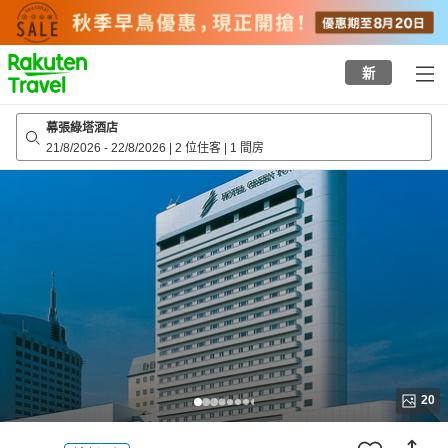
to
top
page
新
幕張綠塔酒店
21/8/2026
-
22/8/2026
|
2 位住客
|
1 間房
20