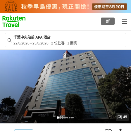
to
top
page
新
千葉中央站前 APA 酒店
22/8/2026
-
23/8/2026
|
2 位住客
|
1 間房
45