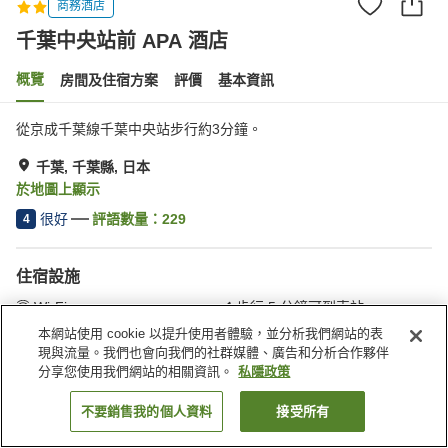
商務酒店
千葉中央站前 APA 酒店
概覽
房間及住宿方案
評價
基本資訊
從京成千葉線千葉中央站步行約3分鐘。
千葉, 千葉縣, 日本
於地圖上顯示
很好
評語數量：
229
4
住宿設施
Wi-Fi
步行 5 分鐘可到車站
餐廳
自動販賣機
本網站使用 cookie 以提升使用者體驗，並分析我們網站的表
現與流量。我們也會向我們的社群媒體、廣告和分析合作夥伴
分享您使用我們網站的相關資訊。
私隱政策
主頁
日本
千葉縣
千葉
千葉中央站前 APA 酒店
不要銷售我的個人資料
接受所有
找客房