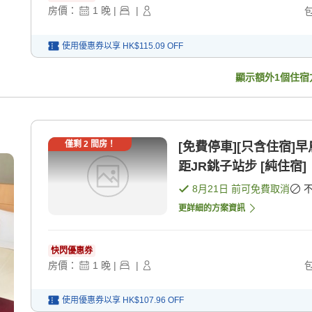
房價：
1
晚
|
|
使用優惠券以享
HK$115.09
OFF
顯示額外
1
個住宿
僅剩
2
間房！
[免費停車][只含住宿]
距JR銚子站步 [純住宿]
8月21日
前可免費取消
更詳細的方案資訊
快閃優惠券
房價：
1
晚
|
|
使用優惠券以享
HK$107.96
OFF