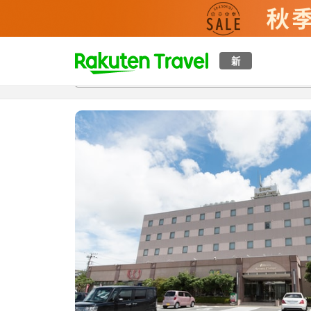
t
新
概覽
房間及住宿方案
評價
設施
o
p
P
a
g
e
_
s
e
a
r
c
h