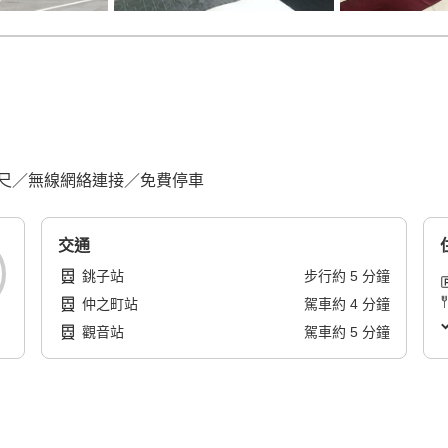
平方英尺／無線網絡連接／免費停車
交通
銚子站
步行
約
5
分鐘
仲之町站
駕車
約
4
分鐘
觀音站
駕車
約
5
分鐘