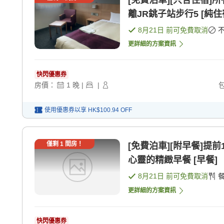
[免費泊車][只含住宿]
離JR銚子站步行5 [純住
8月21日
前可免費取消
更詳細的方案資訊
快閃優惠券
房價：
1
晚
|
|
使用優惠券以享
HK$100.94
OFF
僅剩
1
間房！
[免費泊車][附早餐]提
心靈的精緻早餐 [早餐]
8月21日
前可免費取消
更詳細的方案資訊
快閃優惠券