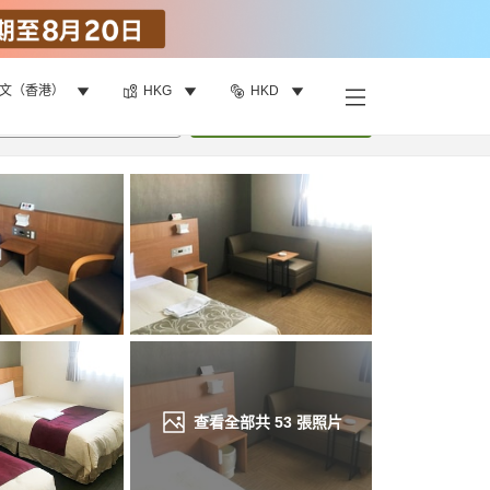
文（香港）
HKG
HKD
找客房
•
1
間房
重新搜尋
查看全部共
53
張照片