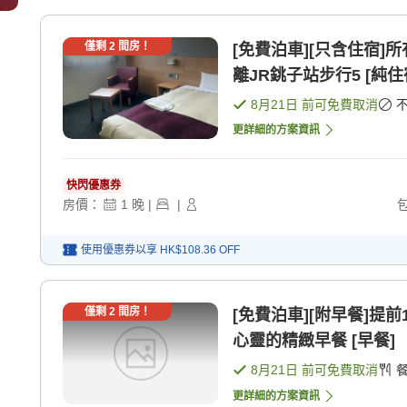
僅剩
2
間房！
[免費泊車][只含住宿]
離JR銚子站步行5 [純住
8月21日
前可免費取消
更詳細的方案資訊
快閃優惠券
房價：
1
晚
|
|
使用優惠券以享
HK$108.36
OFF
僅剩
2
間房！
[免費泊車][附早餐]提
心靈的精緻早餐 [早餐]
8月21日
前可免費取消
更詳細的方案資訊