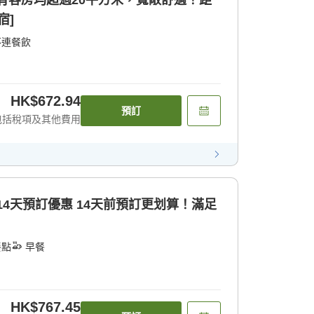
所有客房均超過20平方米，寬敞舒適！距
宿]
不連餐飲
HK$672.94
預訂
包括稅項及其他費用
前14天預訂優惠 14天前預訂更划算！滿足
餐點
早餐
HK$767.45