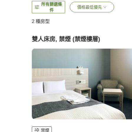
所有篩選條
價格最低優先
件
2
種房型
雙人床房, 禁煙 (禁煙樓層)
禁煙