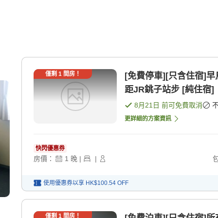
僅剩
1
間房！
[免費停車][只含住宿]
距JR銚子站步 [純住宿]
8月21日
前可免費取消
更詳細的方案資訊
快閃優惠券
房價：
1
晚
|
|
使用優惠券以享
HK$100.54
OFF
僅剩
1
間房！