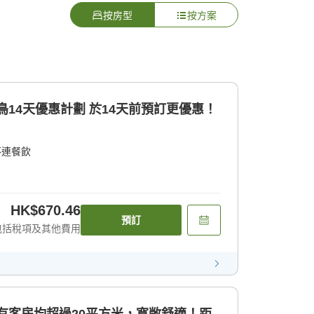
按房型
按方案
早鳥14天優惠計劃 於14天前預訂更優惠！
不連餐飲
HK$670.46
預訂
包括稅項及其他費用