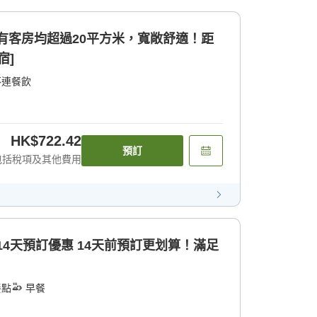
所有客房均超過20平方米，寬敞舒適！距
宿]
不連餐飲
HK$722.42
預訂
包括稅項及其他費用
前14天預訂優惠 14天前預訂更划算！滿足
餐點
早餐