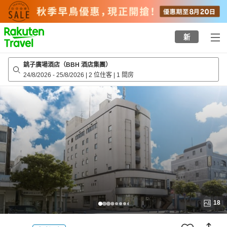
to
top
page
新
銚子廣場酒店（BBH 酒店集團）
24/8/2026
-
25/8/2026
|
2 位住客
|
1 間房
18