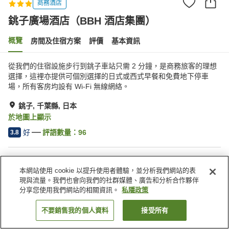
商務酒店
銚子廣場酒店（BBH 酒店集團）
概覽
房間及住宿方案
評價
基本資訊
從我們的住宿設施步行到銚子車站只需 2 分鐘，是商務旅客的理想
選擇，這裡亦提供可個別選擇的日式或西式早餐和免費地下停車
場，所有客房均設有 Wi-Fi 無線網絡。
銚子, 千葉縣, 日本
於地圖上顯示
好
評語數量：
96
3.8
住宿設施
本網站使用 cookie 以提升使用者體驗，並分析我們網站的表
停車場
餐廳
現與流量。我們也會向我們的社群媒體、廣告和分析合作夥伴
休息室
自動販賣機
分享您使用我們網站的相關資訊。
私隱政策
不要銷售我的個人資料
接受所有
找客房
主頁
日本
千葉縣
銚子
銚子廣場酒店（BBH 酒店集團）