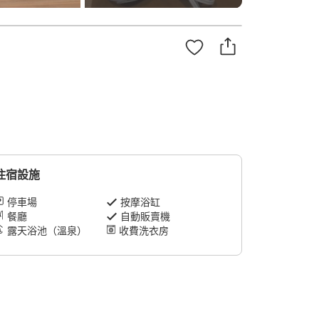
住宿設施
停車場
按摩浴缸
餐廳
自動販賣機
露天浴池（溫泉）
收費洗衣房