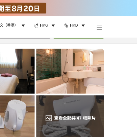
文（香港）
HKG
HKD
找客房
•
1
間房
重新搜尋
查看全部共
47
張照片