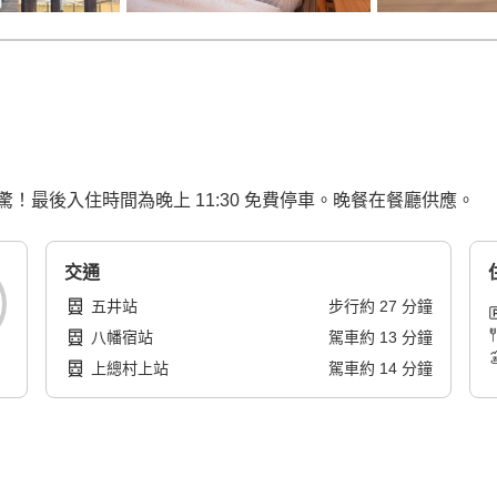
最後入住時間為晚上 11:30 免費停車。晚餐在餐廳供應。
交通
五井站
步行
約
27
分鐘
八幡宿站
駕車
約
13
分鐘
上總村上站
駕車
約
14
分鐘