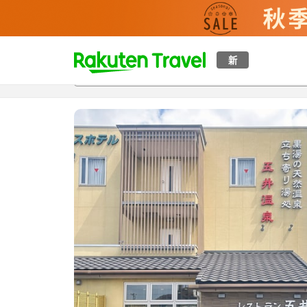
t
新
概覽
房間及住宿方案
評價
設施
o
p
P
a
g
e
_
s
e
a
r
c
h