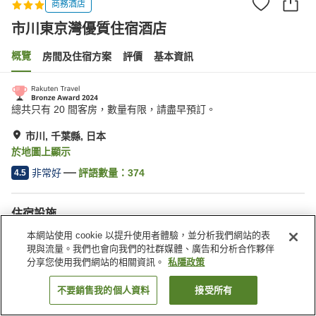
商務酒店
市川東京灣優質住宿酒店
概覽
房間及住宿方案
評價
基本資訊
總共只有 20 間客房，數量有限，請盡早預訂。
市川, 千葉縣, 日本
於地圖上顯示
非常好
評語數量：
374
4.5
住宿設施
停車場
收費洗衣房
本網站使用 cookie 以提升使用者體驗，並分析我們網站的表
送遞服務
現與流量。我們也會向我們的社群媒體、廣告和分析合作夥伴
分享您使用我們網站的相關資訊。
私隱政策
主頁
日本
千葉縣
市川
市川東京灣優質住宿酒店
不要銷售我的個人資料
接受所有
找客房