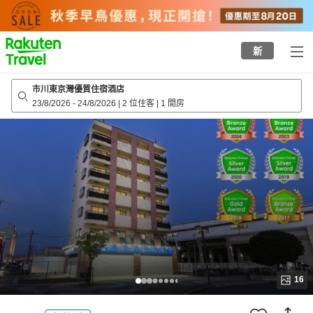
to
top
page
新
市川東京灣優質住宿酒店
23/8/2026
-
24/8/2026
|
2 位住客
|
1 間房
16