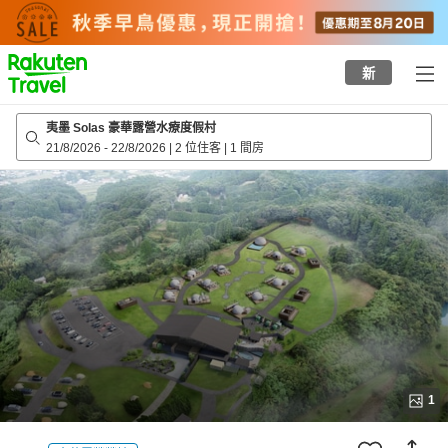
to
top
page
新
夷墨 Solas 豪華露營水療度假村
21/8/2026
-
22/8/2026
|
2 位住客
|
1 間房
1