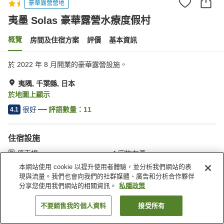
豪華露營營地
夷墨 Solas 豪華露營水療度假村
概覽
房間及住宿方案
評價
基本資訊
於 2022 年 8 月開業的豪華露營設施。
夷隅, 千葉縣, 日本
於地圖上顯示
很好
評語數量：
11
4.1
住宿設施
停車場
寵物友善
自動販賣機
商店
本網站使用 cookie 以提升使用者體驗，並分析我們網站的表
現與流量。我們也會向我們的社群媒體、廣告和分析合作夥伴
分享您使用我們網站的相關資訊。
私隱政策
主頁
日本
千葉縣
夷隅
夷墨 Solas 豪華露營水療度假村
不要銷售我的個人資料
接受所有
找客房