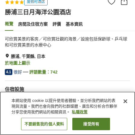
度假村酒店
勝浦三日月海洋公園酒店
概覽
房間及住宿方案
評價
基本資訊
可欣賞美景的客房／可欣賞壯觀的海景／設施包括保齡球、乒乓球
和可欣賞美景的水療中心
勝浦, 千葉縣, 日本
於地圖上顯示
很好
評語數量：
742
4.1
住宿設施
停車場
按摩浴缸
本網站使用 cookie 以提升使用者體驗，並分析我們網站的表
岩盤浴
桑拿
現與流量。我們也會向我們的社群媒體、廣告和分析合作夥伴
分享您使用我們網站的相關資訊。
私隱政策
主頁
日本
千葉縣
勝浦
勝浦三日月海洋公園酒店
不要銷售我的個人資料
接受所有
找客房