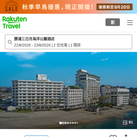
to
top
page
新
勝浦三日月海洋公園酒店
22/8/2026
-
23/8/2026
|
2 位住客
|
1 間房
91