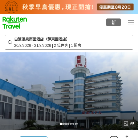
to
top
page
新
白濱溫泉南國酒店（伊東園酒店）
20/8/2026
-
21/8/2026
|
2 位住客
|
1 間房
99