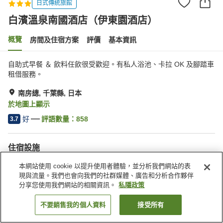
日式傳統旅館
白濱溫泉南國酒店（伊東園酒店）
概覽
房間及住宿方案
評價
基本資訊
自助式早餐 ＆ 飲料任飲很受歡迎。有私人浴池、卡拉 OK 及腳踏車
租借服務。
南房總, 千葉縣, 日本
於地圖上顯示
好
評語數量：
858
3.7
住宿設施
停車場
桑拿
本網站使用 cookie 以提升使用者體驗，並分析我們網站的表
水療/美容院
泳池
現與流量。我們也會向我們的社群媒體、廣告和分析合作夥伴
分享您使用我們網站的相關資訊。
私隱政策
主頁
日本
千葉縣
南房總
白濱溫泉南國酒店（伊東園酒店）
不要銷售我的個人資料
接受所有
找客房