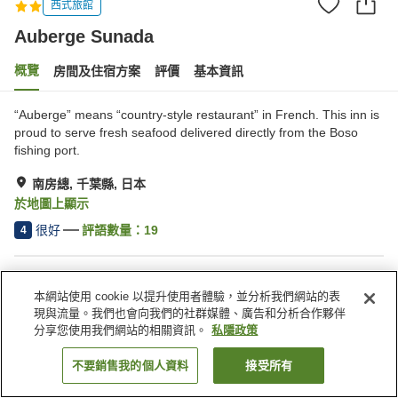
西式旅館
Auberge Sunada
概覽
房間及住宿方案
評價
基本資訊
“Auberge” means “country-style restaurant” in French. This inn is
proud to serve fresh seafood delivered directly from the Boso
fishing port.
南房總, 千葉縣, 日本
於地圖上顯示
很好
評語數量：
19
4
住宿設施
本網站使用 cookie 以提升使用者體驗，並分析我們網站的表
停車場
宴會廳
現與流量。我們也會向我們的社群媒體、廣告和分析合作夥伴
免費洗衣房
卡拉 OK 房
分享您使用我們網站的相關資訊。
私隱政策
不要銷售我的個人資料
接受所有
找客房
主頁
日本
千葉縣
南房總
Auberge Sunada