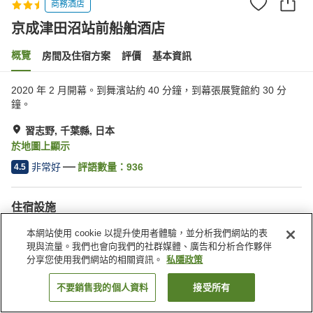
商務酒店
京成津田沼站前船舶酒店
概覽
房間及住宿方案
評價
基本資訊
2020 年 2 月開幕。到舞濱站約 40 分鐘，到幕張展覽館約 30 分
鐘。
習志野, 千葉縣, 日本
於地圖上顯示
非常好
評語數量：
936
4.5
住宿設施
Wi-Fi
步行 5 分鐘可到車站
本網站使用 cookie 以提升使用者體驗，並分析我們網站的表
全幢禁煙
自動販賣機
現與流量。我們也會向我們的社群媒體、廣告和分析合作夥伴
分享您使用我們網站的相關資訊。
私隱政策
主頁
日本
千葉縣
習志野
京成津田沼站前船舶酒店
不要銷售我的個人資料
接受所有
找客房