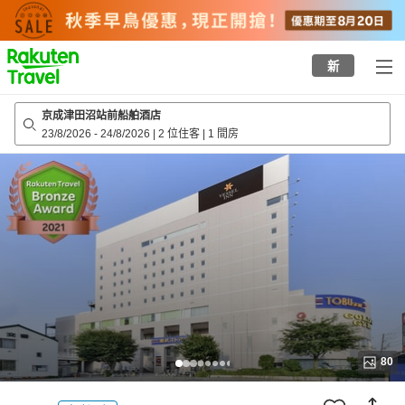
to
top
page
新
京成津田沼站前船舶酒店
23/8/2026
-
24/8/2026
|
2 位住客
|
1 間房
80