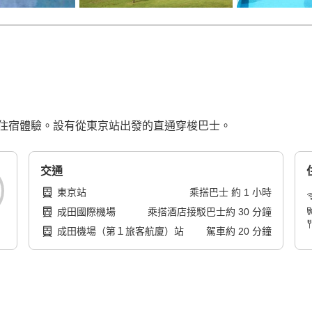
住宿體驗。設有從東京站出發的直通穿梭巴士。
交通
東京站
乘搭巴士
約
1
小時
成田國際機場
乘搭酒店接駁巴士
約
30
分鐘
成田機場（第１旅客航廈）站
駕車
約
20
分鐘