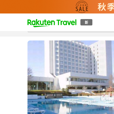
t
新
概覽
房間及住宿方案
評價
設施
o
p
P
a
g
e
_
s
e
a
r
c
h