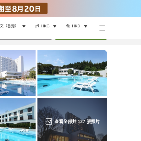
文（香港）
HKG
HKD
找客房
•
1
間房
重新搜尋
查看全部共
127
張照片