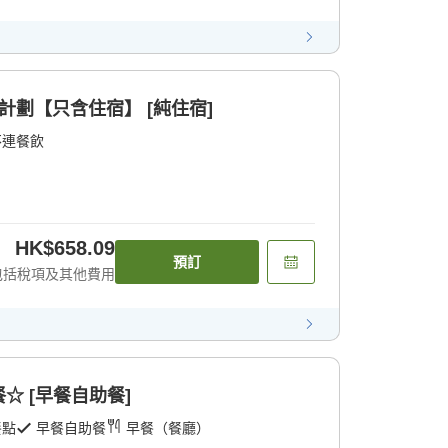
計劃【只含住宿】 [純住宿]
不連餐飲
HK$658.09
預訂
包括稅項及其他費用
☆ [早餐自助餐]
餐點
早餐自助餐
早餐（餐廳）