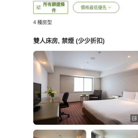
所有篩選條
價格最低優先
件
4
種房型
雙人床房, 禁煙 (少少折扣)