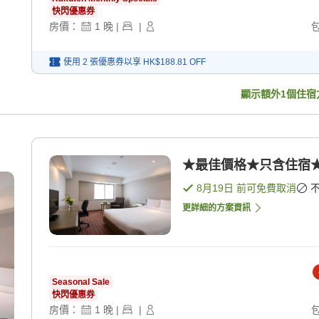
快閃優惠券
房價：
1
晚
|
|
使用 2 張優惠券以享
HK$188.81
OFF
顯示額外
1
個住宿
★最佳價格★只含住宿★ 
8月19日
前可免費取消
更詳細的方案資訊
Seasonal Sale
快閃優惠券
房價：
1
晚
|
|