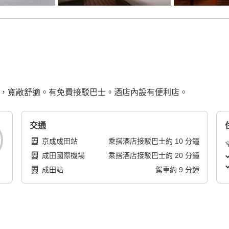
方呎，寬敞舒適。有免費接駁巴士。酒店內設有便利店。
交通
京成成田站
乘搭酒店接駁巴士
約
10
分鐘
成田國際機場
乘搭酒店接駁巴士
約
20
分鐘
成田站
駕車
約
9
分鐘