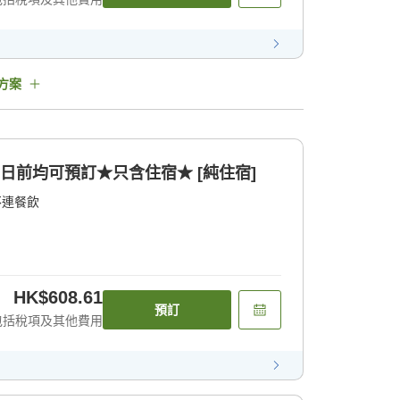
方案
日前均可預訂★只含住宿★ [純住宿]
不連餐飲
HK$608.61
預訂
包括稅項及其他費用