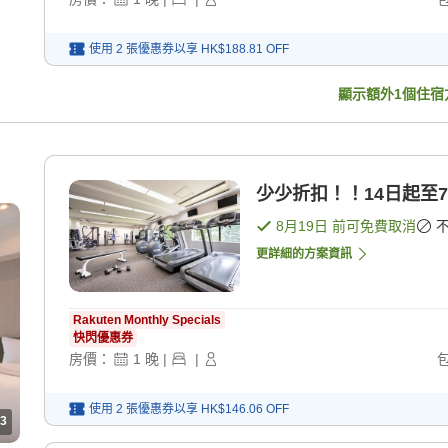
使用 2 張優惠券以享
HK$188.81
OFF
顯示額外
1
個住宿
少少折扣！！14日起至7
8月19日
前可免費取消
更詳細的方案資訊
Rakuten Monthly Specials
快閃優惠券
房價：
1
晚
|
|
使用 2 張優惠券以享
HK$146.06
OFF
3