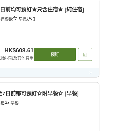
日前均可預訂★只含住宿★ [純住宿]
不連餐飲
早鳥折扣
HK$608.61
預訂
包括稅項及其他費用
7日前都可預訂☆附早餐☆ [早餐]
餐點
早餐