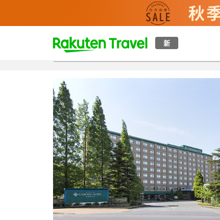
t
新
概覽
房間及住宿方案
評價
特色
設施
o
p
P
a
g
e
_
s
e
a
r
c
h