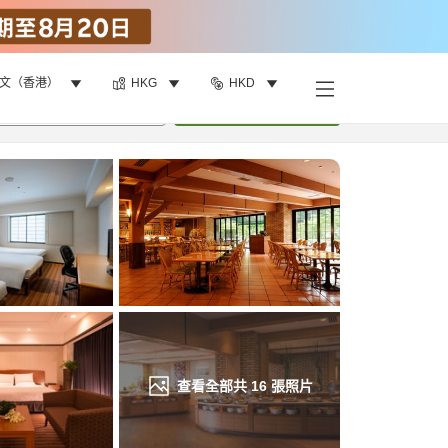
文（香港）
HKG
HKD
找客房
•
1
間房
重新搜尋
查看全部共
16
張照片