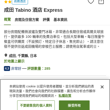
商務酒店
成田 Tabino 酒店 Express
概覽
房間及住宿方案
評價
基本資訊
部分房間配備微波爐及雙門冰箱，非常適合長期住宿或高爾夫球旅
行。提供最多 100 輛車的免費泊車位，包括大型車輛。每日限量午
餐盒可供購買（不設預訂，特定日子休息，售完即止）。請注意住
宿不提供往返成田機場的穿梭巴士服務；請使用自駕車或的士。
成田, 千葉縣, 日本
於地圖上顯示
非常好
評語數量：
285
4.3
住宿設施
本網站使用 cookie 以提升使用者體驗，並分析我們網站的表
Wi-Fi
餐廳
現與流量。我們也會向我們的社群媒體、廣告和分析合作夥伴
免費停車場
公共澡堂
分享您使用我們網站的相關資訊。
私隱政策
不要銷售我的個人資料
接受所有
找客房
主頁
日本
千葉縣
成田
成田 Tabino 酒店 Express