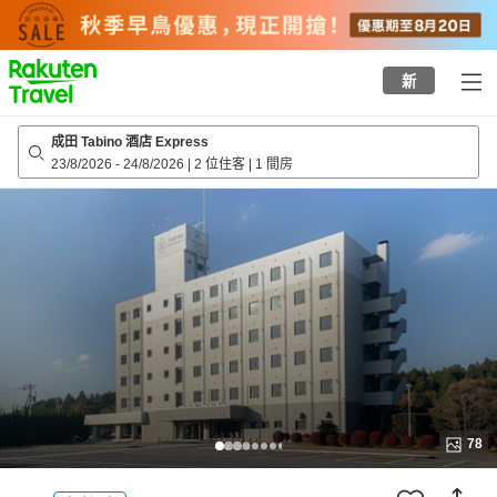
to
top
page
新
成田 Tabino 酒店 Express
23/8/2026
-
24/8/2026
|
2 位住客
|
1 間房
78