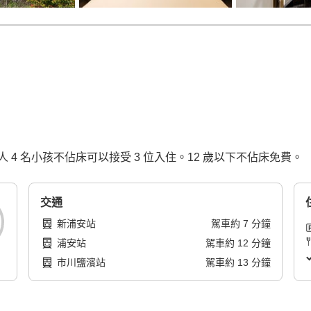
4 名小孩不佔床可以接受 3 位入住。12 歲以下不佔床免費。
交通
新浦安站
駕車
約
7
分鐘
浦安站
駕車
約
12
分鐘
市川鹽濱站
駕車
約
13
分鐘