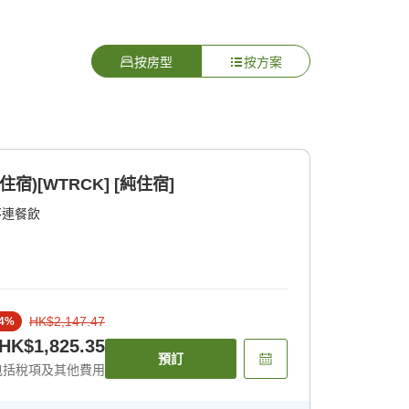
按房型
按方案
)[WTRCK] [純住宿]
不連餐飲
HK$2,147.47
4
%
HK$1,825.35
預訂
包括稅項及其他費用