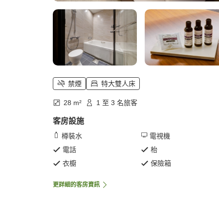
禁煙
特大雙人床
28 m²
1 至 3 名旅客
客房設施
樽裝水
電視機
電話
枱
衣櫥
保險箱
更詳細的客房資訊