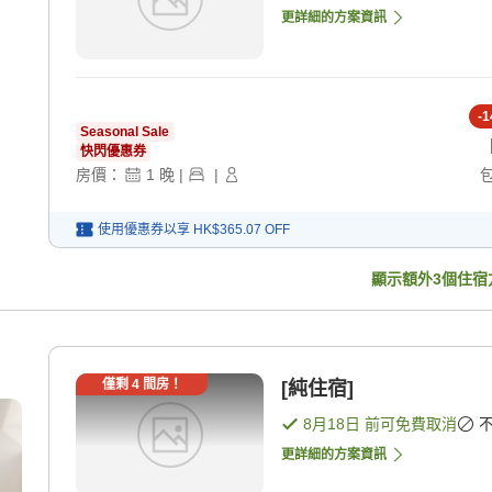
更詳細的方案資訊
-
1
Seasonal Sale
快閃優惠券
房價：
1
晚
|
|
使用優惠券以享
HK$365.07
OFF
顯示額外
3
個住宿
僅剩
4
間房！
[純住宿]
8月18日
前可免費取消
更詳細的方案資訊