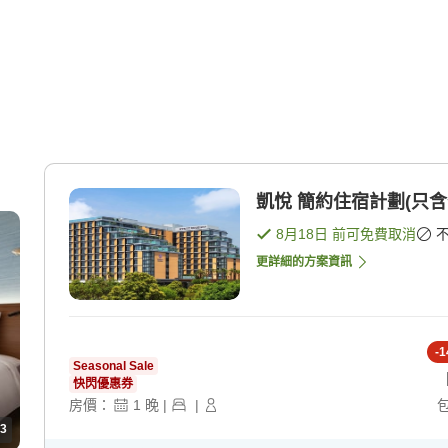
凱悅 簡約住宿計劃(只含住宿
8月18日
前可免費取消
更詳細的方案資訊
-
1
Seasonal Sale
快閃優惠券
房價：
1
晚
|
|
3