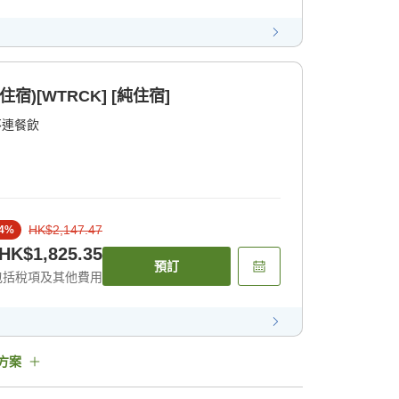
)[WTRCK] [純住宿]
不連餐飲
HK$2,147.47
4
%
HK$1,825.35
預訂
包括稅項及其他費用
方案