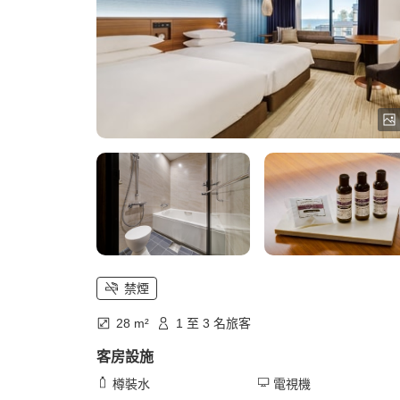
禁煙
28 m²
1 至 3 名旅客
客房設施
樽裝水
電視機