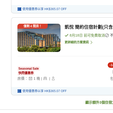
使用優惠券以享
HK$365.07
OFF
僅剩
4
間房！
凱悅 簡約住宿計劃(只含住宿
8月18日
前可免費取消
更詳細的方案資訊
-
1
Seasonal Sale
快閃優惠券
房價：
1
晚
|
|
使用優惠券以享
HK$365.07
OFF
顯示額外
3
個住宿