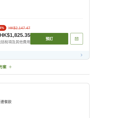
HK$2,147.47
4
%
HK$1,825.35
預訂
包括稅項及其他費用
方案
不連餐飲