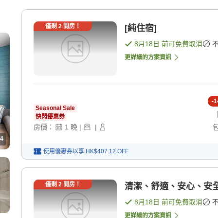
僅剩
2
間房！
[純住宿]
8月18日
前可免費取消
更詳細的方案資訊
-
1
Seasonal Sale
快閃優惠券
房價：
1
晚
|
|
4
使用優惠券以享
HK$407.12
OFF
僅剩
2
間房！
清潔、舒適、安心、安全
8月18日
前可免費取消
更詳細的方案資訊