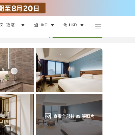
文（香港）
HKG
HKD
找客房
•
1
間房
重新搜尋
查看全部共
89
張照片