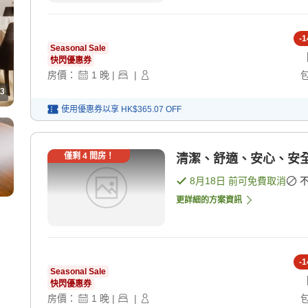
-
1
Seasonal Sale
快閃優惠券
房價：
1
晚
|
|
3
使用優惠券以享
HK$365.07
OFF
僅剩
4
間房！
清潔、舒適、安心、安全
8月18日
前可免費取消
更詳細的方案資訊
-
1
Seasonal Sale
快閃優惠券
房價：
1
晚
|
|