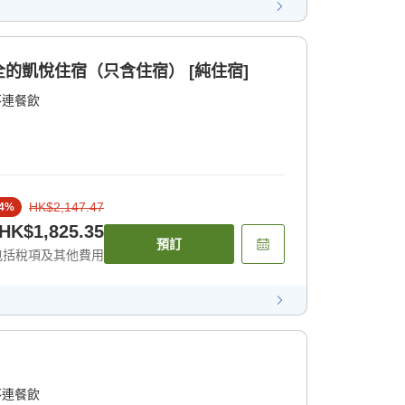
的凱悅住宿（只含住宿） [純住宿]
不連餐飲
HK$2,147.47
4
%
HK$1,825.35
預訂
包括稅項及其他費用
不連餐飲