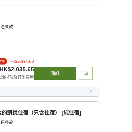
不連餐飲
HK$2,394.88
4
%
HK$2,035.65
預訂
包括稅項及其他費用
的凱悅住宿（只含住宿） [純住宿]
不連餐飲