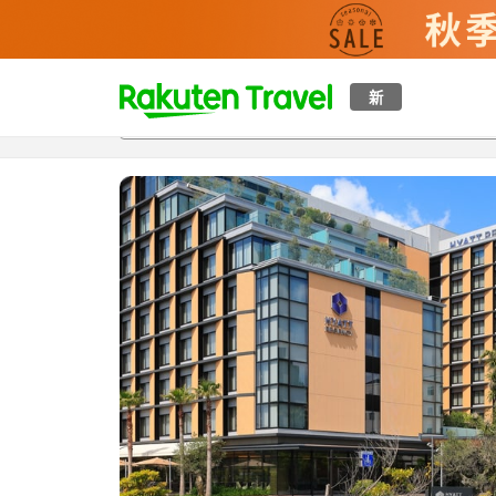
t
新
概覽
房間及住宿方案
評價
特色
設施
o
p
P
a
g
e
_
s
e
a
r
c
h