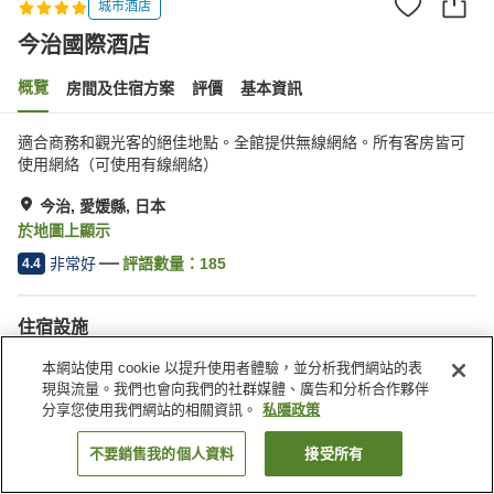
城市酒店
今治國際酒店
概覽
房間及住宿方案
評價
基本資訊
適合商務和觀光客的絕佳地點。全館提供無線網絡。所有客房皆可
使用網絡（可使用有線網絡）
今治, 愛媛縣, 日本
於地圖上顯示
非常好
評語數量：
185
4.4
住宿設施
停車場
桑拿
本網站使用 cookie 以提升使用者體驗，並分析我們網站的表
水療/美容院
健身室/健身中心
現與流量。我們也會向我們的社群媒體、廣告和分析合作夥伴
分享您使用我們網站的相關資訊。
私隱政策
主頁
日本
愛媛縣
今治
今治國際酒店
不要銷售我的個人資料
接受所有
找客房