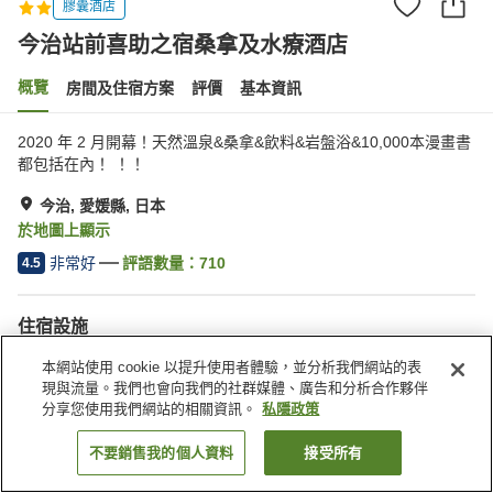
膠囊酒店
今治站前喜助之宿桑拿及水療酒店
概覽
房間及住宿方案
評價
基本資訊
2020 年 2 月開幕！天然溫泉&桑拿&飲料&岩盤浴&10,000本漫畫書
都包括在內！ ！！
今治, 愛媛縣, 日本
於地圖上顯示
非常好
評語數量：
710
4.5
住宿設施
停車場
按摩浴缸
本網站使用 cookie 以提升使用者體驗，並分析我們網站的表
桑拿
水療/美容院
現與流量。我們也會向我們的社群媒體、廣告和分析合作夥伴
分享您使用我們網站的相關資訊。
私隱政策
主頁
日本
愛媛縣
今治
今治站前喜助之宿桑拿及水療酒店
不要銷售我的個人資料
接受所有
找客房