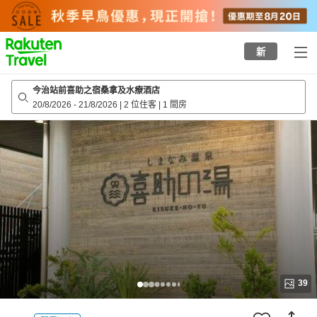
to
top
page
新
今治站前喜助之宿桑拿及水療酒店
20/8/2026
-
21/8/2026
|
2 位住客
|
1 間房
39