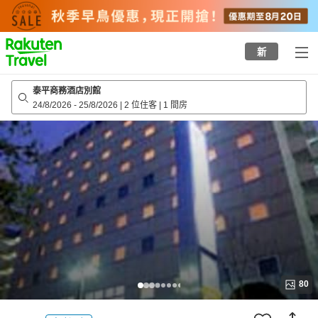
to
top
page
新
泰平商務酒店別館
24/8/2026
-
25/8/2026
|
2 位住客
|
1 間房
80