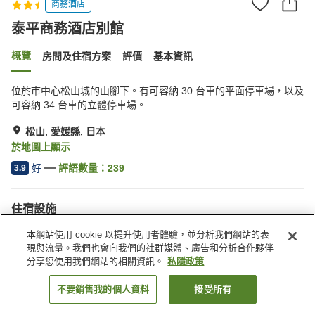
商務酒店
泰平商務酒店別館
概覽
房間及住宿方案
評價
基本資訊
位於市中心松山城的山腳下。有可容納 30 台車的平面停車場，以及
可容納 34 台車的立體停車場。
松山, 愛媛縣, 日本
於地圖上顯示
好
評語數量：
239
3.9
住宿設施
停車場
水療/美容院
本網站使用 cookie 以提升使用者體驗，並分析我們網站的表
餐廳
自動販賣機
現與流量。我們也會向我們的社群媒體、廣告和分析合作夥伴
分享您使用我們網站的相關資訊。
私隱政策
主頁
日本
愛媛縣
松山
泰平商務酒店別館
不要銷售我的個人資料
接受所有
找客房