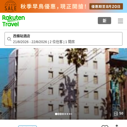
to
top
page
新
西條站酒店
21/8/2026
-
22/8/2026
|
2 位住客
|
1 間房
50