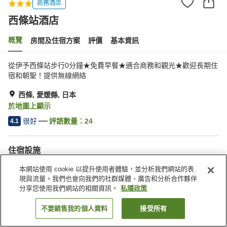
商務酒店
西條站酒店
概覽
房間及住宿方案
評價
基本資訊
從伊予西條站步行0分鐘★免費早餐★適合商務和觀光★歡迎長期住
宿和朝聖！提供無線網絡
西條, 愛媛縣, 日本
於地圖上顯示
很好
評語數量：
24
4.1
住宿設施
停車場
咖啡廳
本網站使用 cookie 以提升使用者體驗，並分析我們網站的表
自動販賣機
收費洗衣房
現與流量。我們也會向我們的社群媒體、廣告和分析合作夥伴
分享您使用我們網站的相關資訊。
私隱政策
主頁
日本
愛媛縣
西條
西條站酒店
不要銷售我的個人資料
接受所有
找客房