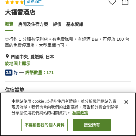
商務酒店
大福雷酒店
概覽
房間及住宿方案
評價
基本資訊
步行約 1 分鐘有便利店。有免費咖啡。有燒酒 Bar。可停放 100 台
車的免費停車場，大型車輛也可。
四國中央, 愛媛縣, 日本
於地圖上顯示
好
評語數量：
171
3.8
住宿設施
停車場
水療/美容院
本網站使用 cookie 以提升使用者體驗，並分析我們網站的表
餐廳
咖啡廳
現與流量。我們也會向我們的社群媒體、廣告和分析合作夥伴
分享您使用我們網站的相關資訊。
私隱政策
主頁
日本
愛媛縣
四國中央
大福雷酒店
不要銷售我的個人資料
接受所有
找客房