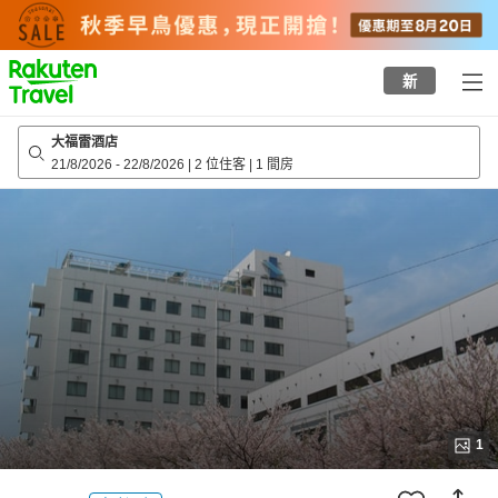
to
top
page
新
大福雷酒店
21/8/2026
-
22/8/2026
|
2 位住客
|
1 間房
1