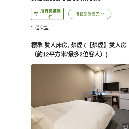
所有篩選條
價格最低優先
件
2
種房型
標準 雙人床房, 禁煙 (【禁煙】雙人房
（約12平方米/最多2位客人）)