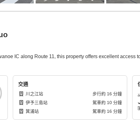
uo
noe IC along Route 11, this property offers excellent access to
交通
川之江站
步行
約
16
分鐘
伊予三島站
駕車
約
10
分鐘
箕浦站
駕車
約
16
分鐘