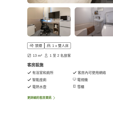
禁煙
1 x 雙人床
13 m²
1 至 2 名旅客
客房設施
有浴室和廁所
客房內可使用網絡
智能座廁
電視機
電熱水壺
雪櫃
更詳細的客房資訊