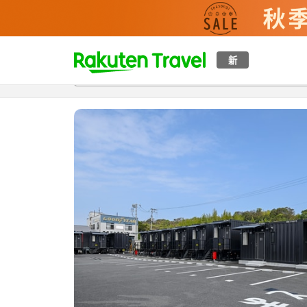
t
新
概覽
房間及住宿方案
評價
設施
o
p
P
a
g
e
_
s
e
a
r
c
h