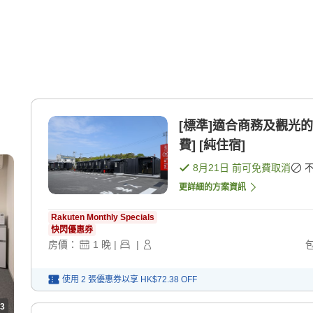
[標準]適合商務及觀光
費] [純住宿]
8月21日
前可免費取消
更詳細的方案資訊
Rakuten Monthly Specials
快閃優惠券
房價：
1
晚
|
|
使用 2 張優惠券以享
HK$72.38
OFF
3