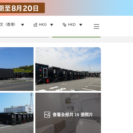
文（香港）
HKG
HKD
找客房
•
1
間房
重新搜尋
查看全部共
16
張照片