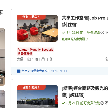
床
僅剩
3
間房！
共享工作空間[Job Pro DX St
[純住宿]
8月21日
前可免費取消
更詳細的方案資訊
Rakuten Monthly Specials
快閃優惠券
房價：
1
晚
|
|
使用 2 張優惠券以享
HK$76.19
OFF
3
僅剩
3
間房！
[標準]適合商務及觀光
費] [純住宿]
8月21日
前可免費取消