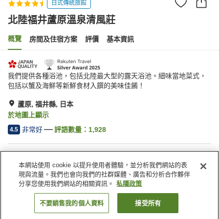
日式傳統旅館
北陸福井蘆原溫泉清風莊
概覽
房間及住宿方案
評價
基本資訊
我們提供各種浴池，包括北陸最大型的露天浴池。細味當地菜式，
包括以蟹及海鮮等新鮮食材入饌的美味佳餚！
蘆原, 福井縣, 日本
於地圖上顯示
非常好
評語數量：
1,928
4.5
住宿設施
本網站使用 cookie 以提升使用者體驗，並分析我們網站的表
停車場
桑拿
現與流量。我們也會向我們的社群媒體、廣告和分析合作夥伴
水療/美容院
餐廳
分享您使用我們網站的相關資訊。
私隱政策
不要銷售我的個人資料
接受所有
找客房
主頁
日本
福井縣
蘆原
北陸福井蘆原溫泉清風莊