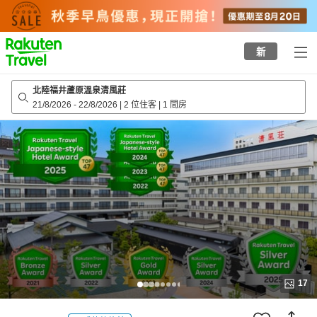
to
top
page
新
北陸福井蘆原溫泉清風莊
21/8/2026
-
22/8/2026
|
2 位住客
|
1 間房
17