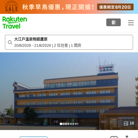
to
top
page
新
大江戶溫泉物語蘆原
20/8/2026
-
21/8/2026
|
2 位住客
|
1 間房
10