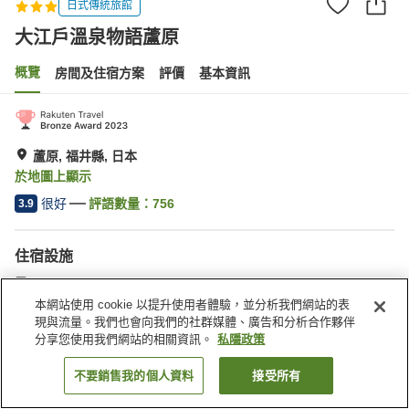
日式傳統旅館
大江戶溫泉物語蘆原
概覽
房間及住宿方案
評價
基本資訊
蘆原, 福井縣, 日本
於地圖上顯示
很好
評語數量：
756
3.9
住宿設施
停車場
桑拿
餐廳
商店
本網站使用 cookie 以提升使用者體驗，並分析我們網站的表
現與流量。我們也會向我們的社群媒體、廣告和分析合作夥伴
分享您使用我們網站的相關資訊。
私隱政策
主頁
日本
福井縣
蘆原
大江戶溫泉物語蘆原
不要銷售我的個人資料
接受所有
找客房