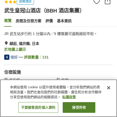
商務酒店
武生皇冠山酒店（BBH 酒店集團）
概覽
房間及住宿方案
評價
基本資訊
JR 武生站步行約 1 分鐘以內／9 樓餐廳可遠眺越前市街。
越前, 福井縣, 日本
於地圖上顯示
很好
評語數量：
131
4
住宿設施
停車場
餐廳
咖啡廳
自動販賣機
本網站使用 cookie 以提升使用者體驗，並分析我們網站的表
現與流量。我們也會向我們的社群媒體、廣告和分析合作夥伴
分享您使用我們網站的相關資訊。
私隱政策
主頁
日本
福井縣
越前
武生皇冠山酒店（BBH 酒店集團）
不要銷售我的個人資料
接受所有
找客房