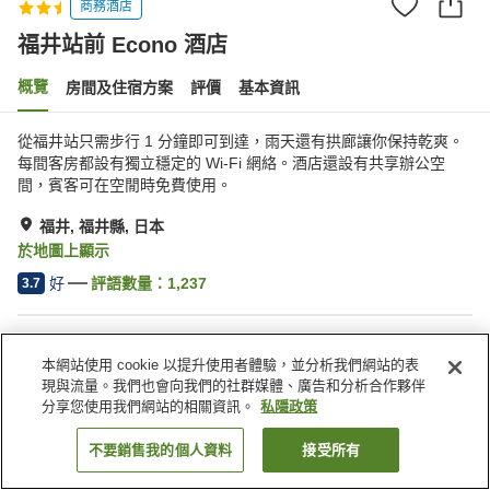
商務酒店
福井站前 Econo 酒店
概覽
房間及住宿方案
評價
基本資訊
從福井站只需步行 1 分鐘即可到達，雨天還有拱廊讓你保持乾爽。
每間客房都設有獨立穩定的 Wi-Fi 網絡。酒店還設有共享辦公空
間，賓客可在空閒時免費使用。
福井, 福井縣, 日本
於地圖上顯示
好
評語數量：
1,237
3.7
住宿設施
本網站使用 cookie 以提升使用者體驗，並分析我們網站的表
停車場
洗衣設備
現與流量。我們也會向我們的社群媒體、廣告和分析合作夥伴
自動販賣機
會議室
分享您使用我們網站的相關資訊。
私隱政策
不要銷售我的個人資料
接受所有
找客房
主頁
日本
福井縣
福井
福井站前 Econo 酒店