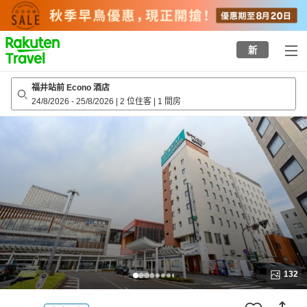
to
top
page
新
福井站前 Econo 酒店
24/8/2026
-
25/8/2026
|
2 位住客
|
1 間房
132