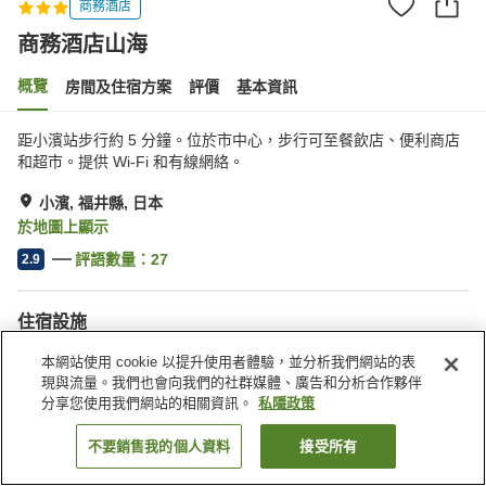
商務酒店
商務酒店山海
概覽
房間及住宿方案
評價
基本資訊
距小濱站步行約 5 分鐘。位於市中心，步行可至餐飲店、便利商店
和超市。提供 Wi-Fi 和有線網絡。
小濱, 福井縣, 日本
於地圖上顯示
評語數量：
27
2.9
住宿設施
停車場
自動販賣機
本網站使用 cookie 以提升使用者體驗，並分析我們網站的表
送遞服務
現與流量。我們也會向我們的社群媒體、廣告和分析合作夥伴
分享您使用我們網站的相關資訊。
私隱政策
主頁
日本
福井縣
小濱
商務酒店山海
不要銷售我的個人資料
接受所有
找客房