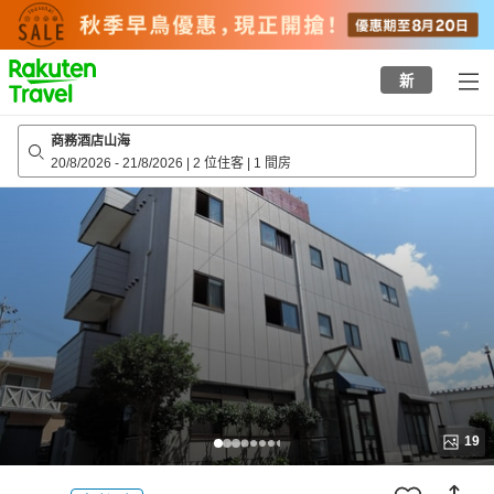
to
top
page
新
商務酒店山海
20/8/2026
-
21/8/2026
|
2 位住客
|
1 間房
19