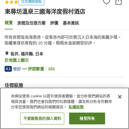
日式傳統旅館
東尋坊溫泉三國海洋度假村酒店
概覽
房間及住宿方案
評價
基本資訊
所有房間皆為海景房。從客房內即可欣賞沉入日本海的美麗夕陽。
距離東尋坊車程約 10 分鐘。榻榻米溫泉頗受好評。
坂井, 福井縣, 日本
於地圖上顯示
很好
評語數量：
181
4.1
住宿設施
停車場
桑拿
本網站使用 cookie 以提升使用者體驗，並分析我們網站的表
水療/美容院
休息室
現與流量。我們也會向我們的社群媒體、廣告和分析合作夥伴
分享您使用我們網站的相關資訊。
私隱政策
主頁
日本
福井縣
坂井
東尋坊溫泉三國海洋度假村酒店
不要銷售我的個人資料
接受所有
找客房