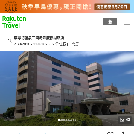
to
top
page
新
東尋坊溫泉三國海洋度假村酒店
21/8/2026
-
22/8/2026
|
2 位住客
|
1 間房
43