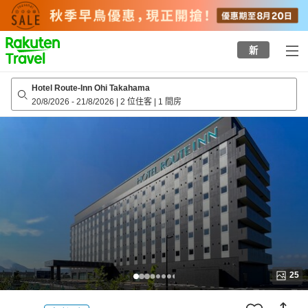
to
top
page
新
Hotel Route-Inn Ohi Takahama
20/8/2026
-
21/8/2026
|
2 位住客
|
1 間房
25