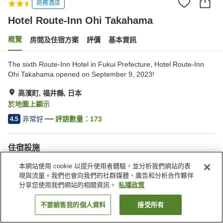
商務酒店
Hotel Route-Inn Ohi Takahama
概覽
房間及住宿方案
評價
基本資訊
The sixth Route-Inn Hotel in Fukui Prefecture, Hotel Route-Inn
Ohi Takahama opened on September 9, 2023!
高濱町, 福井縣, 日本
於地圖上顯示
非常好
評語數量：
173
4.5
住宿設施
停車場
水療/美容院
本網站使用 cookie 以提升使用者體驗，並分析我們網站的表
餐廳
自動販賣機
現與流量。我們也會向我們的社群媒體、廣告和分析合作夥伴
分享您使用我們網站的相關資訊。
私隱政策
主頁
日本
福井縣
高濱町
Hotel Route-Inn Ohi Takahama
不要銷售我的個人資料
接受所有
找客房